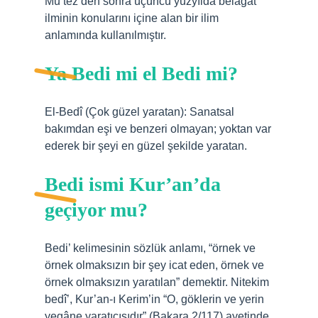
Mu’tez’den sonra üçüncü yüzyılda belagat
ilminin konularını içine alan bir ilim
anlamında kullanılmıştır.
Ya Bedi mi el Bedi mi?
El-Bedî (Çok güzel yaratan): Sanatsal
bakımdan eşi ve benzeri olmayan; yoktan var
ederek bir şeyi en güzel şekilde yaratan.
Bedi ismi Kur’an’da
geçiyor mu?
Bedi’ kelimesinin sözlük anlamı, “örnek ve
örnek olmaksızın bir şey icat eden, örnek ve
örnek olmaksızın yaratılan” demektir. Nitekim
bedî’, Kur’an-ı Kerim’in “O, göklerin ve yerin
yegâne yaratıcısıdır” (Bakara 2/117) ayetinde