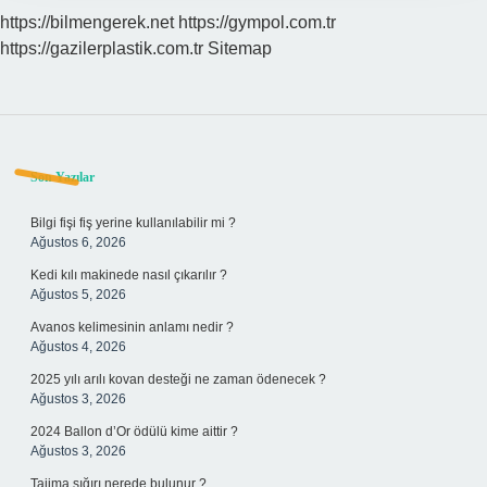
https://bilmengerek.net
https://gympol.com.tr
https://gazilerplastik.com.tr
Sitemap
Sidebar
Son Yazılar
Bilgi fişi fiş yerine kullanılabilir mi ?
Ağustos 6, 2026
Kedi kılı makinede nasıl çıkarılır ?
Ağustos 5, 2026
Avanos kelimesinin anlamı nedir ?
Ağustos 4, 2026
2025 yılı arılı kovan desteği ne zaman ödenecek ?
Ağustos 3, 2026
2024 Ballon d’Or ödülü kime aittir ?
Ağustos 3, 2026
Tajima sığırı nerede bulunur ?