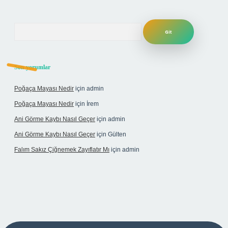
Arama
Son yorumlar
Poğaça Mayası Nedir
için
admin
Poğaça Mayası Nedir
için
İrem
Ani Görme Kaybı Nasıl Geçer
için
admin
Ani Görme Kaybı Nasıl Geçer
için
Gülten
Falım Sakız Çiğnemek Zayıflatır Mı
için
admin
etexper