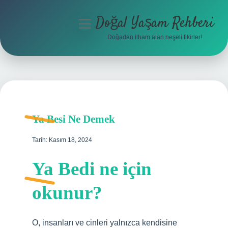
Doğal Yaşam Rehberi
menüyü
aç
Doğadan ilham alan neşeli fikirler!
Anasayfa
Gizlilik Politikası
Yasal Uyarı
Ya Besi Ne Demek
Hakkımızda
Tarih: Kasım 18, 2024
Ya Bedi ne için
okunur?
O, insanları ve cinleri yalnızca kendisine