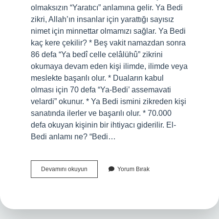
olmaksızın “Yaratıcı” anlamına gelir. Ya Bedi
zikri, Allah’ın insanlar için yarattığı sayısız
nimet için minnettar olmamızı sağlar. Ya Bedi
kaç kere çekilir? * Beş vakit namazdan sonra
86 defa “Ya bedî celle celâlühû” zikrini
okumaya devam eden kişi ilimde, ilimde veya
meslekte başarılı olur. * Duaların kabul
olması için 70 defa “Ya-Bedi’ assemavati
velardi” okunur. * Ya Bedi ismini zikreden kişi
sanatında ilerler ve başarılı olur. * 70.000
defa okuyan kişinin bir ihtiyacı giderilir. El-
Bedi anlamı ne? “Bedi…
Ya
Devamını okuyun
Yorum Bırak
Besi
Ne
Demek