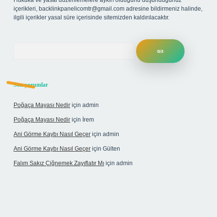
Hukuka ve yasal düzenlemelere aykırı olduğunu düşündüğünüz
içerikleri,
backlinkpanelicomtr@gmail.com
adresine bildirmeniz halinde,
ilgili içerikler yasal süre içerisinde sitemizden kaldırılacaktır.
Arama
Son yorumlar
Poğaça Mayası Nedir
için
admin
Poğaça Mayası Nedir
için
İrem
Ani Görme Kaybı Nasıl Geçer
için
admin
Ani Görme Kaybı Nasıl Geçer
için
Gülten
Falım Sakız Çiğnemek Zayıflatır Mı
için
admin