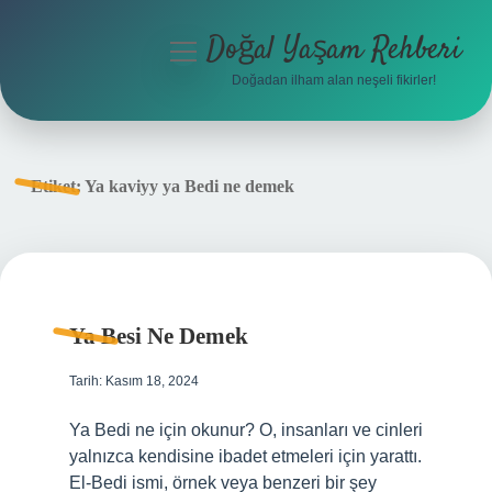
Doğal Yaşam Rehberi
menüyü
aç
Doğadan ilham alan neşeli fikirler!
Anasayfa
Gizlilik Politikası
Etiket:
Ya kaviyy ya Bedi ne demek
Yasal Uyarı
Hakkımızda
Ya Besi Ne Demek
Tarih: Kasım 18, 2024
Ya Bedi ne için okunur? O, insanları ve cinleri
yalnızca kendisine ibadet etmeleri için yarattı.
El-Bedi ismi, örnek veya benzeri bir şey