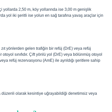
 içi yollarda 2,50 m, köy yollarında ise 3,00 m genişlik
a yol iki şeritli ise yolun en sağ tarafına yavaş araçlar için
ıt yönlerden gelen trafiğin bir refüj (DrE) veya refüj
r otoyol sınıfıdır. Çift yönlü yol (DrE) veya bölünmüş otoyol
 veya refüj rezervasyonu (AmE) ile ayrıldığı şeritlere sahip
da düzenli olarak kesintiye uğrayabildiği denetimsiz veya