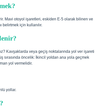
emek?
rir. Mavi otoyol işaretleri, eskiden E-5 olarak bilinen ve
 belirtmek için kullanılır.
rlenir?
ınız? Kavşaklarda veya geçiş noktalarında yol ver işareti
rüş sırasında öncelik: İkincil yoldan ana yola geçmek
man yol vermelidir.
nlü yollar.
r?