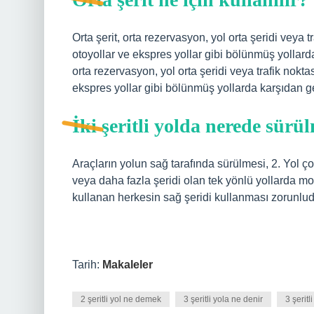
Orta şerit, orta rezervasyon, yol orta şeridi veya tra
otoyollar ve ekspres yollar gibi bölünmüş yollarda 
orta rezervasyon, yol orta şeridi veya trafik noktası
ekspres yollar gibi bölünmüş yollarda karşıdan gel
İki şeritli yolda nerede sürü
Araçların yolun sağ tarafında sürülmesi, 2. Yol çok
veya daha fazla şeridi olan tek yönlü yollarda mo
kullanan herkesin sağ şeridi kullanması zorunlud
Tarih:
Makaleler
2 şeritli yol ne demek
3 şeritli yola ne denir
3 şeritl