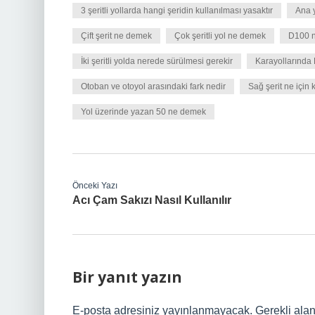
3 şeritli yollarda hangi şeridin kullanılması yasaktır
Ana y
Çift şerit ne demek
Çok şeritli yol ne demek
D100 n
İki şeritli yolda nerede sürülmesi gerekir
Karayollarında
Otoban ve otoyol arasındaki fark nedir
Sağ şerit ne için k
Yol üzerinde yazan 50 ne demek
Önceki Yazı
Acı Çam Sakızı Nasıl Kullanılır
Bir yanıt yazın
E-posta adresiniz yayınlanmayacak.
Gerekli ala