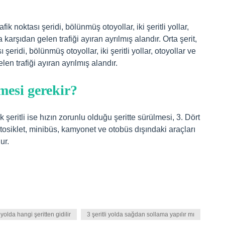
fik noktası şeridi, bölünmüş otoyollar, iki şeritli yollar,
karşıdan gelen trafiği ayıran ayrılmış alandır. Orta şerit,
 şeridi, bölünmüş otoyollar, iki şeritli yollar, otoyollar ve
en trafiği ayıran ayrılmış alandır.
lmesi gerekir?
 şeritli ise hızın zorunlu olduğu şeritte sürülmesi, 3. Dört
tosiklet, minibüs, kamyonet ve otobüs dışındaki araçları
ur.
i yolda hangi şeritten gidilir
3 şeritli yolda sağdan sollama yapılır mı