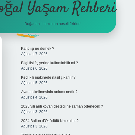
oğal Yaşam Rehberi
Doğadan ilham alan neşeli fikirler!
Sidebar
Son Yazılar
betexper
Kalıp işi ne demek ?
Ağustos 7, 2026
Bilgi fişi fiş yerine kullanılabilir mi ?
Ağustos 6, 2026
Kedi kılı makinede nasıl çıkarılır ?
Ağustos 5, 2026
Avanos kelimesinin anlamı nedir ?
Ağustos 4, 2026
2025 yılı arılı kovan desteği ne zaman ödenecek ?
Ağustos 3, 2026
2024 Ballon d’Or ödülü kime aittir ?
Ağustos 3, 2026