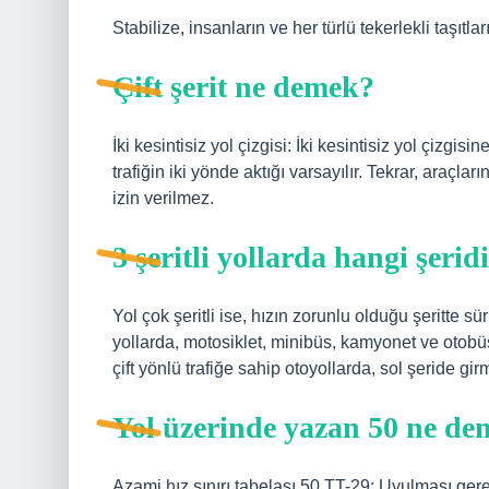
Stabilize, insanların ve her türlü tekerlekli taşıtl
Çift şerit ne demek?
İki kesintisiz yol çizgisi: İki kesintisiz yol çizgis
trafiğin iki yönde aktığı varsayılır. Tekrar, araçlar
izin verilmez.
3 şeritli yollarda hangi şeri
Yol çok şeritli ise, hızın zorunlu olduğu şeritte sü
yollarda, motosiklet, minibüs, kamyonet ve otobüsl
çift yönlü trafiğe sahip otoyollarda, sol şeride gir
Yol üzerinde yazan 50 ne d
Azami hız sınırı tabelası 50 TT-29: Uyulması gerek