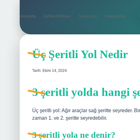
Anasayfa
Gizlilik Politikası
Yasal Uyarı
Hakkımızda
Üç Şeritli Yol Nedir
Tarih: Ekim 14, 2024
3 şeritli yolda hangi ş
Üç şeritli yol: Ağır araçlar sağ şeritte seyreder. Bi
zaman 1. ve 2. şeritte seyredebilir.
3 şeritli yola ne denir?