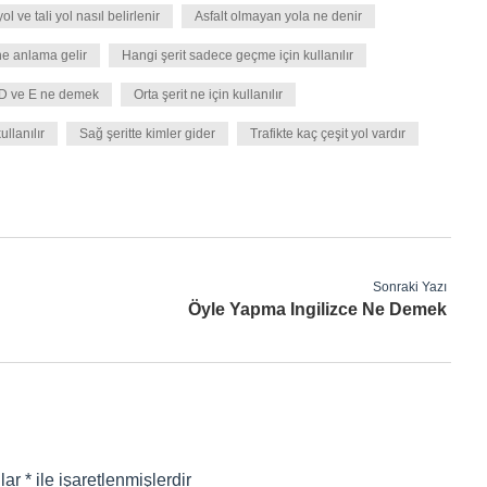
ol ve tali yol nasıl belirlenir
Asfalt olmayan yola ne denir
e anlama gelir
Hangi şerit sadece geçme için kullanılır
 D ve E ne demek
Orta şerit ne için kullanılır
ullanılır
Sağ şeritte kimler gider
Trafikte kaç çeşit yol vardır
Sonraki Yazı
Öyle Yapma Ingilizce Ne Demek
nlar
*
ile işaretlenmişlerdir