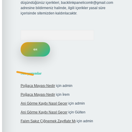
düşündüğünüz içerikleri,
backlinkpanelicomtr@gmail.com
adresine bildirmeniz halinde, ilgili içerikler yasal süre
içerisinde sitemizden kaldırılacaktır.
Arama
Son yorumlar
Poğaça Mayası Nedir
için
admin
Poğaça Mayası Nedir
için
İrem
Ani Görme Kaybı Nasıl Geçer
için
admin
Ani Görme Kaybı Nasıl Geçer
için
Gülten
Falım Sakız Çiğnemek Zayıflatır Mı
için
admin