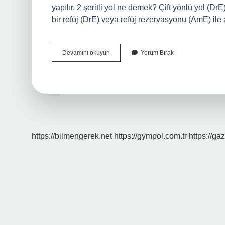
yapılır. 2 şeritli yol ne demek? Çift yönlü yol (D
bir refüj (DrE) veya refüj rezervasyonu (AmE) ile 
Üç
Devamını okuyun
Yorum Bırak
Şeritli
Yol
Nedir
https://bilmengerek.net
https://gympol.com.tr
https://gaz