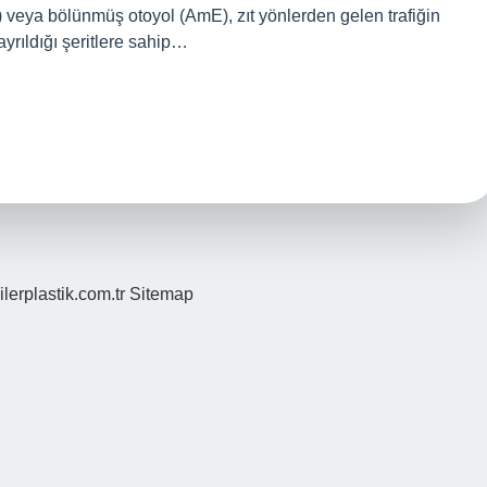
rE) veya bölünmüş otoyol (AmE), zıt yönlerden gelen trafiğin
ayrıldığı şeritlere sahip…
ilerplastik.com.tr
Sitemap