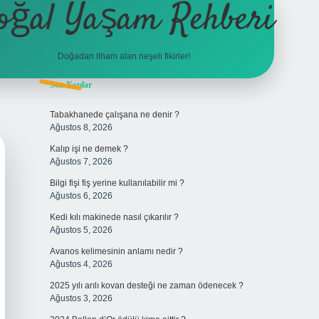
oğal Yaşam Rehberi
Doğadan ilham alan neşeli fikirler!
Sidebar
Son Yazılar
betexper
Tabakhanede çalışana ne denir ?
Ağustos 8, 2026
Kalıp işi ne demek ?
Ağustos 7, 2026
Bilgi fişi fiş yerine kullanılabilir mi ?
Ağustos 6, 2026
Kedi kılı makinede nasıl çıkarılır ?
Ağustos 5, 2026
Avanos kelimesinin anlamı nedir ?
Ağustos 4, 2026
2025 yılı arılı kovan desteği ne zaman ödenecek ?
Ağustos 3, 2026