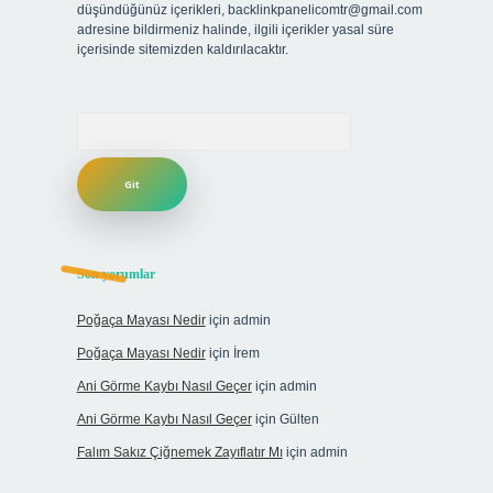
düşündüğünüz içerikleri,
backlinkpanelicomtr@gmail.com
adresine bildirmeniz halinde, ilgili içerikler yasal süre
içerisinde sitemizden kaldırılacaktır.
Arama
Son yorumlar
Poğaça Mayası Nedir
için
admin
Poğaça Mayası Nedir
için
İrem
Ani Görme Kaybı Nasıl Geçer
için
admin
Ani Görme Kaybı Nasıl Geçer
için
Gülten
Falım Sakız Çiğnemek Zayıflatır Mı
için
admin