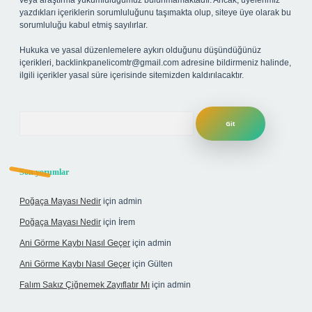
veya araştırma yükümlülüğümüz bulunmamaktadır. Ancak, üyelerimiz
yazdıkları içeriklerin sorumluluğunu taşımakta olup, siteye üye olarak bu
sorumluluğu kabul etmiş sayılırlar.
Hukuka ve yasal düzenlemelere aykırı olduğunu düşündüğünüz
içerikleri,
backlinkpanelicomtr@gmail.com
adresine bildirmeniz halinde,
ilgili içerikler yasal süre içerisinde sitemizden kaldırılacaktır.
Arama
Son yorumlar
Poğaça Mayası Nedir
için
admin
Poğaça Mayası Nedir
için
İrem
Ani Görme Kaybı Nasıl Geçer
için
admin
Ani Görme Kaybı Nasıl Geçer
için
Gülten
Falım Sakız Çiğnemek Zayıflatır Mı
için
admin