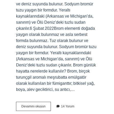
ve deniz suyunda bulunur. Sodyum bromür
tuzu yaygın bir formdur. Yeraltı
kaynaklarındaki (Arkansas ve Michigan’da,
sanırım) ve Ölü Deniz’deki tuzlu sudan
çıkarılır.6 Şubat 2022Brom elementi doğada
yaygın olarak bulunmaz ve asla serbest
formda bulunmaz. Tuz olarak bulunur ve
deniz suyunda bulunur. Sodyum bromür tuzu
yaygın bir formdur. Yeraltı kaynaklarındaki
(Arkansas ve Michigan’da, sanırım) ve Ölü
Deniz’deki tuzlu sudan çıkarılır. Brom günlük
hayatta nerelerde kullanılır? Brom, birçok
turunçgil aromalı meşrubatta emülgatör
olarak kullanılan bir fümiganttır; bitkisel yağ,
boya, alev geciktirici, su arıtıcı,…
Brom
Devamını okuyun
14 Yorum
Hangi