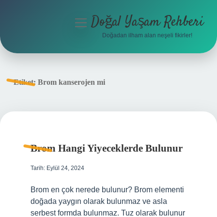
Doğal Yaşam Rehberi
menüyü
aç
Doğadan ilham alan neşeli fikirler!
Anasayfa
Gizlilik Politikası
Etiket:
Brom kanserojen mi
Yasal Uyarı
Hakkımızda
Brom Hangi Yiyeceklerde Bulunur
Tarih: Eylül 24, 2024
Brom en çok nerede bulunur? Brom elementi
doğada yaygın olarak bulunmaz ve asla
serbest formda bulunmaz. Tuz olarak bulunur