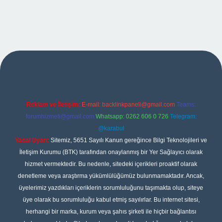
er
Reklam ve İletişim:
E-mail:
backlinkpaneli@gmail.com
Teams:
forumhizmeti@gmail.com
Whatsapp: 0262 606 0 726
Telegram:
@karabul
Yasal Uyarı:
Sitemiz, 5651 Sayılı Kanun gereğince Bilgi Teknolojileri ve
İletişim Kurumu (BTK) tarafından onaylanmış bir Yer Sağlayıcı olarak
hizmet vermektedir. Bu nedenle, sitedeki içerikleri proaktif olarak
denetleme veya araştırma yükümlülüğümüz bulunmamaktadır. Ancak,
üyelerimiz yazdıkları içeriklerin sorumluluğunu taşımakta olup, siteye
üye olarak bu sorumluluğu kabul etmiş sayılırlar. Bu internet sitesi,
herhangi bir marka, kurum veya şahıs şirketi ile hiçbir bağlantısı