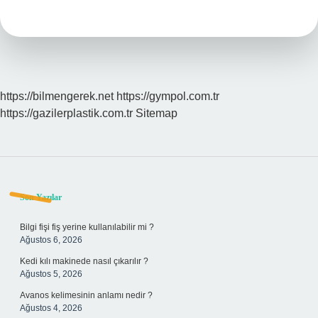
Yiyeceklerde
Bulunur
https://bilmengerek.net
https://gympol.com.tr
https://gazilerplastik.com.tr
Sitemap
Sidebar
Son Yazılar
Bilgi fişi fiş yerine kullanılabilir mi ?
Ağustos 6, 2026
Kedi kılı makinede nasıl çıkarılır ?
Ağustos 5, 2026
Avanos kelimesinin anlamı nedir ?
Ağustos 4, 2026