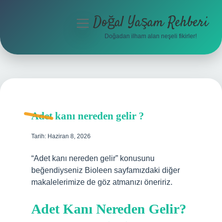
Doğal Yaşam Rehberi
menüyü
aç
Doğadan ilham alan neşeli fikirler!
Anasayfa
Gizlilik Politikası
Yasal Uyarı
Adet kanı nereden gelir ?
Hakkımızda
Tarih: Haziran 8, 2026
“Adet kanı nereden gelir” konusunu
beğendiyseniz Bioleen sayfamızdaki diğer
makalelerimize de göz atmanızı öneririz.
Adet Kanı Nereden Gelir?