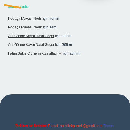
Son yorumlar
Poğaça Mayası Nedir
için
admin
Poğaça Mayası Nedir
için
İrem
Ani Görme Kaybı Nasıl Geçer
için
admin
Ani Görme Kaybı Nasıl Geçer
için
Gülten
Falım Sakız Çiğnemek Zayıflatır Mı
için
admin
er
Reklam ve İletişim:
E-mail:
backlinkpaneli@gmail.com
Teams: