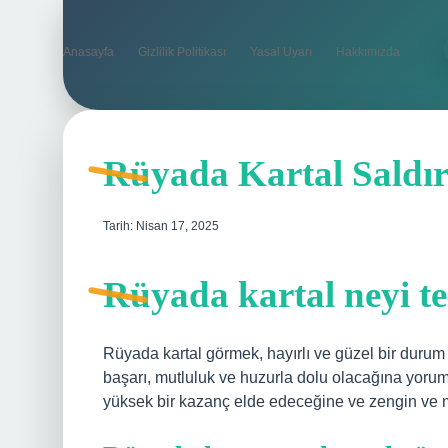
Anasayfa
Gizlilik Politikası
Yasal Uyarı
Hakkımızda
Rüyada Kartal Saldı
Tarih: Nisan 17, 2025
Rüyada kartal neyi te
Rüyada kartal görmek, hayırlı ve güzel bir durum 
başarı, mutluluk ve huzurla dolu olacağına yoruml
yüksek bir kazanç elde edeceğine ve zengin ve m