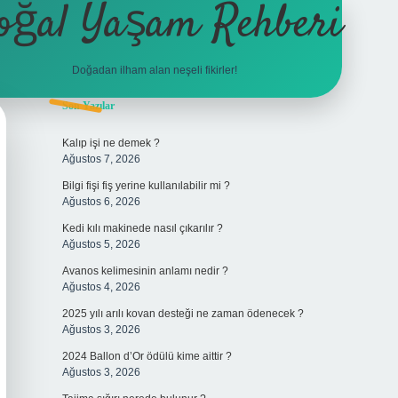
oğal Yaşam Rehberi
Doğadan ilham alan neşeli fikirler!
Sidebar
Son Yazılar
betexper
Kalıp işi ne demek ?
Ağustos 7, 2026
Bilgi fişi fiş yerine kullanılabilir mi ?
Ağustos 6, 2026
Kedi kılı makinede nasıl çıkarılır ?
Ağustos 5, 2026
Avanos kelimesinin anlamı nedir ?
Ağustos 4, 2026
2025 yılı arılı kovan desteği ne zaman ödenecek ?
Ağustos 3, 2026
2024 Ballon d’Or ödülü kime aittir ?
Ağustos 3, 2026