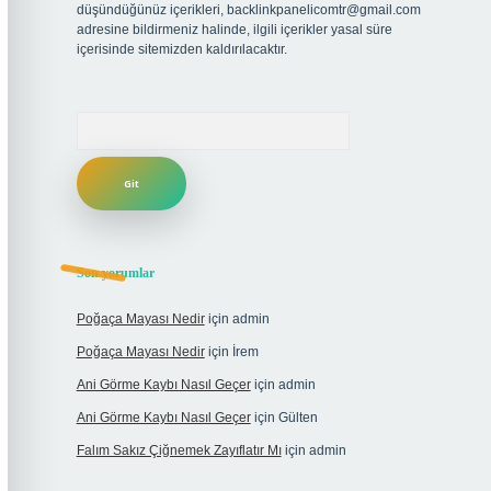
düşündüğünüz içerikleri,
backlinkpanelicomtr@gmail.com
adresine bildirmeniz halinde, ilgili içerikler yasal süre
içerisinde sitemizden kaldırılacaktır.
Arama
Son yorumlar
Poğaça Mayası Nedir
için
admin
Poğaça Mayası Nedir
için
İrem
Ani Görme Kaybı Nasıl Geçer
için
admin
Ani Görme Kaybı Nasıl Geçer
için
Gülten
Falım Sakız Çiğnemek Zayıflatır Mı
için
admin