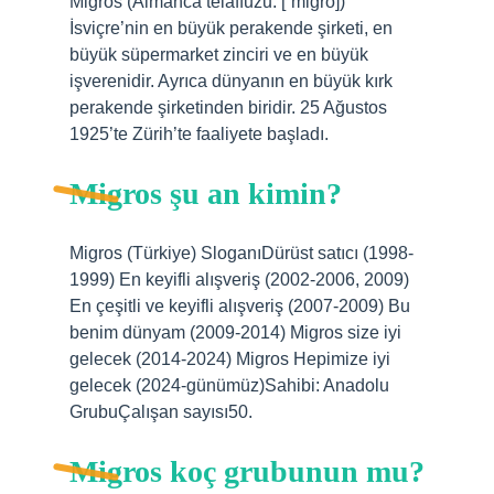
Migros (Almanca telaffuzu: [ˈmiɡro])
İsviçre’nin en büyük perakende şirketi, en
büyük süpermarket zinciri ve en büyük
işverenidir. Ayrıca dünyanın en büyük kırk
perakende şirketinden biridir. 25 Ağustos
1925’te Zürih’te faaliyete başladı.
Migros şu an kimin?
Migros (Türkiye) SloganıDürüst satıcı (1998-
1999) En keyifli alışveriş (2002-2006, 2009)
En çeşitli ve keyifli alışveriş (2007-2009) Bu
benim dünyam (2009-2014) Migros size iyi
gelecek (2014-2024) Migros Hepimize iyi
gelecek (2024-günümüz)Sahibi: Anadolu
GrubuÇalışan sayısı50.
Migros koç grubunun mu?