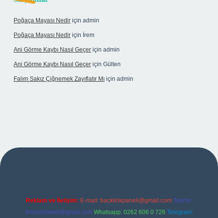
Son yorumlar
Poğaça Mayası Nedir
için
admin
Poğaça Mayası Nedir
için
İrem
Ani Görme Kaybı Nasıl Geçer
için
admin
Ani Görme Kaybı Nasıl Geçer
için
Gülten
Falım Sakız Çiğnemek Zayıflatır Mı
için
admin
betexper
Reklam ve İletişim:
E-mail:
backlinkpaneli@gmail.com
Teams:
forumhizmeti@gmail.com
Whatsapp: 0262 606 0 726
Telegram: