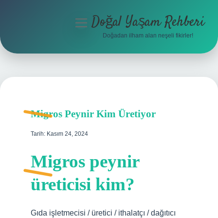
Doğal Yaşam Rehberi
menüyü
aç
Doğadan ilham alan neşeli fikirler!
Anasayfa
Gizlilik Politikası
Yasal Uyarı
Migros Peynir Kim Üretiyor
Hakkımızda
Tarih: Kasım 24, 2024
Migros peynir
üreticisi kim?
Gıda işletmecisi / üretici / ithalatçı / dağıtıcı