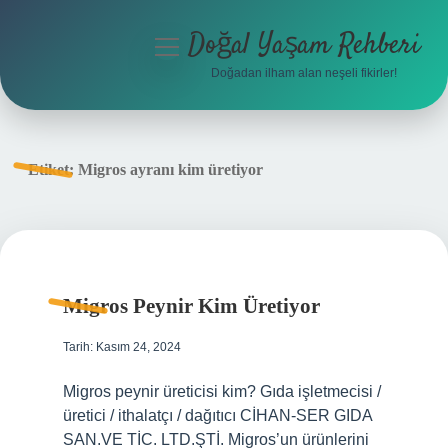
Doğal Yaşam Rehberi
menüyü
aç
Doğadan ilham alan neşeli fikirler!
Anasayfa
Gizlilik Politikası
Etiket:
Migros ayranı kim üretiyor
Yasal Uyarı
Hakkımızda
Migros Peynir Kim Üretiyor
Tarih: Kasım 24, 2024
Migros peynir üreticisi kim? Gıda işletmecisi /
üretici / ithalatçı / dağıtıcı CİHAN-SER GIDA
SAN.VE TİC. LTD.ŞTİ. Migros’un ürünlerini