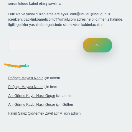
sorumluluğu kabul etmiş sayılırlar.
Hukuka ve yasal düzenlemelere aykırı olduğunu düşündüğünüz
içerikleri,
backlinkpanelicomtr@gmail.com
adresine bildirmeniz halinde,
ilgili içerikler yasal süre içerisinde sitemizden kaldırılacaktır.
Arama
Son yorumlar
Poğaça Mayası Nedir
için
admin
Poğaça Mayası Nedir
için
İrem
Ani Görme Kaybı Nasıl Geçer
için
admin
Ani Görme Kaybı Nasıl Geçer
için
Gülten
Falım Sakız Çiğnemek Zayıflatır Mı
için
admin