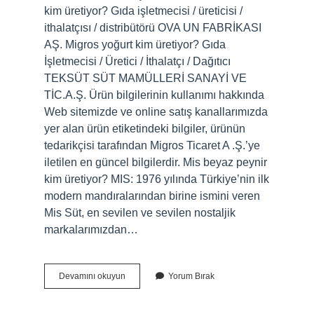
kim üretiyor? Gıda işletmecisi / üreticisi /
ithalatçısı / distribütörü OVA UN FABRİKASI
AŞ. Migros yoğurt kim üretiyor? Gıda
İşletmecisi / Üretici / İthalatçı / Dağıtıcı
TEKSÜT SÜT MAMÜLLERİ SANAYİ VE
TİC.A.Ş. Ürün bilgilerinin kullanımı hakkında
Web sitemizde ve online satış kanallarımızda
yer alan ürün etiketindeki bilgiler, ürünün
tedarikçisi tarafından Migros Ticaret A .Ş.’ye
iletilen en güncel bilgilerdir. Mis beyaz peynir
kim üretiyor? MIS: 1976 yılında Türkiye’nin ilk
modern mandıralarından birine ismini veren
Mis Süt, en sevilen ve sevilen nostaljik
markalarımızdan…
Migros
Devamını okuyun
Yorum Bırak
Peynir
Kim
Üretiyor