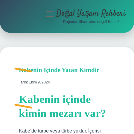
Doğal Yaşam Rehberi
menüyü
aç
Doğadan ilham alan neşeli fikirler!
Anasayfa
Gizlilik Politikası
Yasal Uyarı
Kabenin Içinde Yatan Kimdir
Hakkımızda
Tarih: Ekim 9, 2024
Kabenin içinde
kimin mezarı var?
Kabe’de türbe veya türbe yoktur. İçerisi