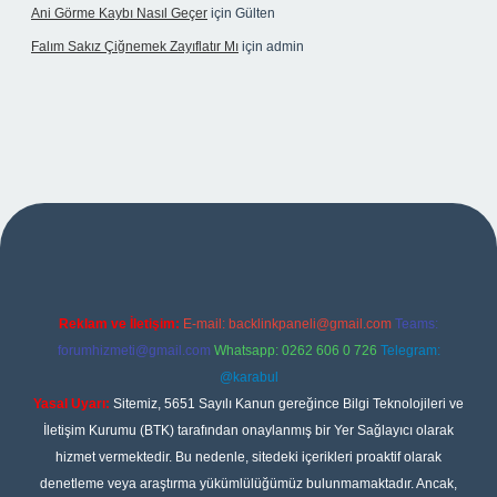
Ani Görme Kaybı Nasıl Geçer
için
Gülten
Falım Sakız Çiğnemek Zayıflatır Mı
için
admin
betexper
Reklam ve İletişim:
E-mail:
backlinkpaneli@gmail.com
Teams:
forumhizmeti@gmail.com
Whatsapp: 0262 606 0 726
Telegram:
@karabul
Yasal Uyarı:
Sitemiz, 5651 Sayılı Kanun gereğince Bilgi Teknolojileri ve
İletişim Kurumu (BTK) tarafından onaylanmış bir Yer Sağlayıcı olarak
hizmet vermektedir. Bu nedenle, sitedeki içerikleri proaktif olarak
denetleme veya araştırma yükümlülüğümüz bulunmamaktadır. Ancak,