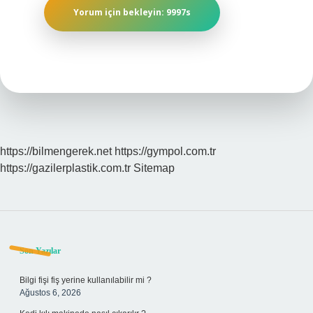
https://bilmengerek.net
https://gympol.com.tr
https://gazilerplastik.com.tr
Sitemap
Sidebar
Son Yazılar
Bilgi fişi fiş yerine kullanılabilir mi ?
Ağustos 6, 2026