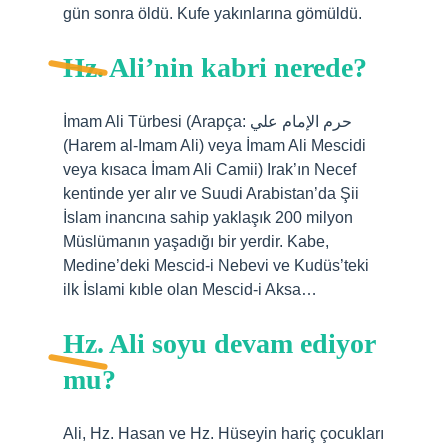
gün sonra öldü. Kufe yakınlarına gömüldü.
Hz. Ali’nin kabri nerede?
İmam Ali Türbesi (Arapça: حرم الإمام علي‎
(Harem al-Imam Ali) veya İmam Ali Mescidi
veya kısaca İmam Ali Camii) Irak’ın Necef
kentinde yer alır ve Suudi Arabistan’da Şii
İslam inancına sahip yaklaşık 200 milyon
Müslümanın yaşadığı bir yerdir. Kabe,
Medine’deki Mescid-i Nebevi ve Kudüs’teki
ilk İslami kıble olan Mescid-i Aksa…
Hz. Ali soyu devam ediyor
mu?
Ali, Hz. Hasan ve Hz. Hüseyin hariç çocukları