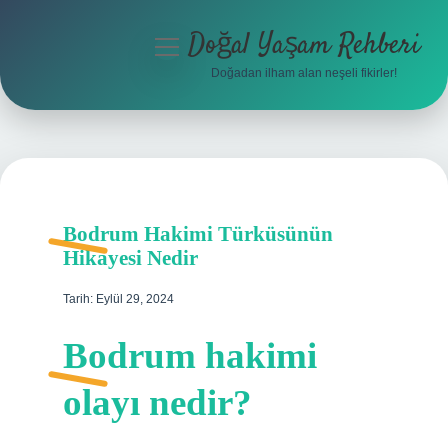
Doğal Yaşam Rehberi
menüyü
aç
Doğadan ilham alan neşeli fikirler!
Anasayfa
Gizlilik Politikası
Yasal Uyarı
Bodrum Hakimi Türküsünün
Hakkımızda
Hikayesi Nedir
Tarih: Eylül 29, 2024
Bodrum hakimi
olayı nedir?