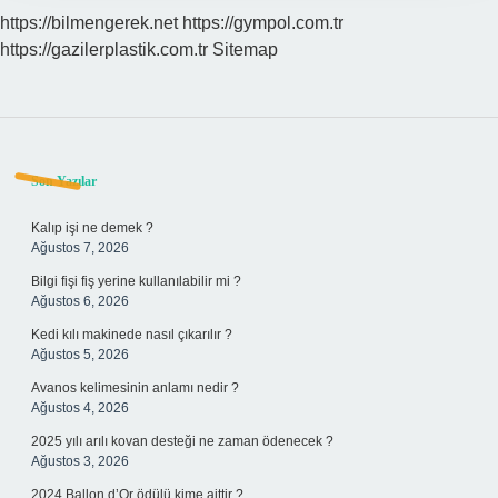
https://bilmengerek.net
https://gympol.com.tr
https://gazilerplastik.com.tr
Sitemap
Sidebar
Son Yazılar
Kalıp işi ne demek ?
Ağustos 7, 2026
Bilgi fişi fiş yerine kullanılabilir mi ?
Ağustos 6, 2026
Kedi kılı makinede nasıl çıkarılır ?
Ağustos 5, 2026
Avanos kelimesinin anlamı nedir ?
Ağustos 4, 2026
2025 yılı arılı kovan desteği ne zaman ödenecek ?
Ağustos 3, 2026
2024 Ballon d’Or ödülü kime aittir ?