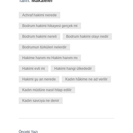
Tarih:
Makaleler
Achraf hakimi nerede
Bodrum hakimi hikayesi gerçek mi
Bodrum hakimi nereli
Bodrum hakimi olayı nedir
Bodrumun türküleri nelerdir
Hakime hanım mı Hakim hanım mı
Hakimi evli mi
Hakimi hangi ülkededir
Hakimi şu an nerede
Kadın hâkime ne ad verilir
Kadın müdüre nasıl hitap edilir
Kadın savcıya ne denir
Önceki Yazı