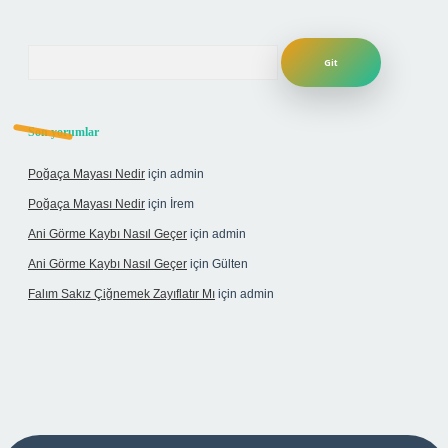
Arama
Son yorumlar
Poğaça Mayası Nedir
için
admin
Poğaça Mayası Nedir
için
İrem
Ani Görme Kaybı Nasıl Geçer
için
admin
Ani Görme Kaybı Nasıl Geçer
için
Gülten
Falım Sakız Çiğnemek Zayıflatır Mı
için
admin
betexper