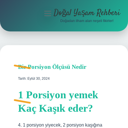
Doğal Yaşam Rehberi
menüyü
aç
Doğadan ilham alan neşeli fikirler!
Anasayfa
Gizlilik Politikası
Yasal Uyarı
Bir Porsiyon Ölçüsü Nedir
Hakkımızda
Tarih: Eylül 30, 2024
1 Porsiyon yemek
Kaç Kaşık eder?
4. 1 porsiyon yiyecek, 2 porsiyon kaşığına