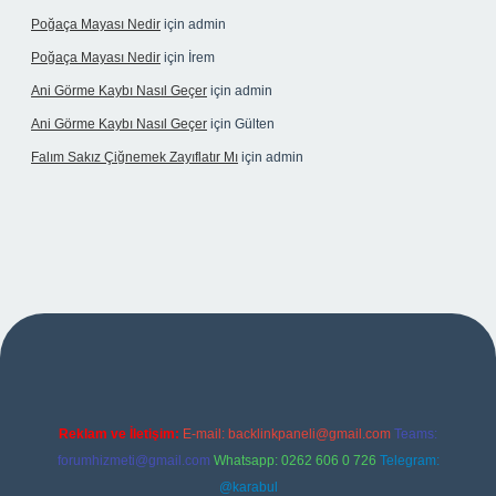
Poğaça Mayası Nedir
için
admin
Poğaça Mayası Nedir
için
İrem
Ani Görme Kaybı Nasıl Geçer
için
admin
Ani Görme Kaybı Nasıl Geçer
için
Gülten
Falım Sakız Çiğnemek Zayıflatır Mı
için
admin
betexper
Reklam ve İletişim:
E-mail:
backlinkpaneli@gmail.com
Teams:
forumhizmeti@gmail.com
Whatsapp: 0262 606 0 726
Telegram:
@karabul