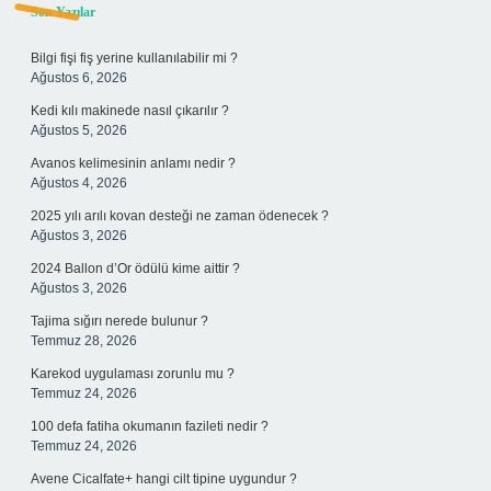
Sidebar
Son Yazılar
Bilgi fişi fiş yerine kullanılabilir mi ?
Ağustos 6, 2026
Kedi kılı makinede nasıl çıkarılır ?
Ağustos 5, 2026
Avanos kelimesinin anlamı nedir ?
Ağustos 4, 2026
2025 yılı arılı kovan desteği ne zaman ödenecek ?
Ağustos 3, 2026
2024 Ballon d’Or ödülü kime aittir ?
Ağustos 3, 2026
Tajima sığırı nerede bulunur ?
Temmuz 28, 2026
Karekod uygulaması zorunlu mu ?
Temmuz 24, 2026
100 defa fatiha okumanın fazileti nedir ?
Temmuz 24, 2026
Avene Cicalfate+ hangi cilt tipine uygundur ?