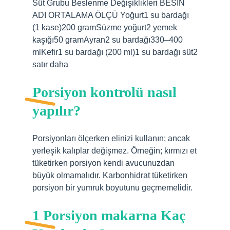
Süt Grubu Beslenme Değişiklikleri BESİN
ADI ORTALAMA ÖLÇÜ Yoğurt1 su bardağı
(1 kase)200 gramSüzme yoğurt2 yemek
kaşığı50 gramAyran2 su bardağı330–400
mlKefir1 su bardağı (200 ml)1 su bardağı süt2
satır daha
Porsiyon kontrolü nasıl
yapılır?
Porsiyonları ölçerken elinizi kullanın; ancak
yerleşik kalıplar değişmez. Örneğin; kırmızı et
tüketirken porsiyon kendi avucunuzdan
büyük olmamalıdır. Karbonhidrat tüketirken
porsiyon bir yumruk boyutunu geçmemelidir.
1 Porsiyon makarna Kaç