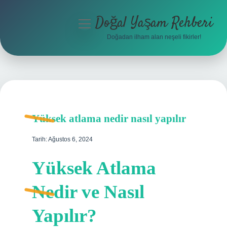
Doğal Yaşam Rehberi
menüyü
aç
Doğadan ilham alan neşeli fikirler!
Anasayfa
Gizlilik Politikası
Yasal Uyarı
Yüksek atlama nedir nasıl yapılır
Hakkımızda
Tarih: Ağustos 6, 2024
Yüksek Atlama
Nedir ve Nasıl
Yapılır?