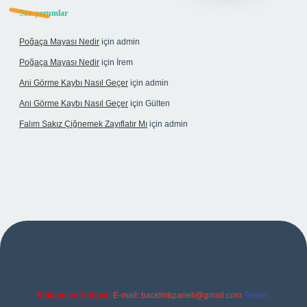
Son yorumlar
Poğaça Mayası Nedir
için
admin
Poğaça Mayası Nedir
için
İrem
Ani Görme Kaybı Nasıl Geçer
için
admin
Ani Görme Kaybı Nasıl Geçer
için
Gülten
Falım Sakız Çiğnemek Zayıflatır Mı
için
admin
exper
Reklam ve İletişim:
E-mail:
backlinkpaneli@gmail.com
Teams: