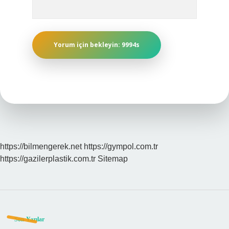
https://bilmengerek.net
https://gympol.com.tr
https://gazilerplastik.com.tr
Sitemap
Sidebar
Son Yazılar