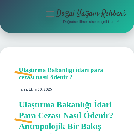
Doğal Yaşam Rehberi
menüyü
aç
Doğadan ilham alan neşeli fikirler!
Anasayfa
Gizlilik Politikası
Yasal Uyarı
Ulaştırma Bakanlığı idari para
Hakkımızda
cezası nasıl ödenir ?
Tarih: Ekim 30, 2025
Ulaştırma Bakanlığı İdari
Para Cezası Nasıl Ödenir?
Antropolojik Bir Bakış