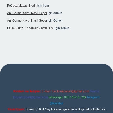
Poğaça Mayası Nedir
için
İrem
Ani Görme Kaybı Nasıl Geçer
için
admin
Ani Görme Kaybı Nasıl Geçer
için
Gülten
Falım Sakız Çiğnemek Zayıflatır Mı
için
admin
per
Reklam ve İletişim:
E-mail:
backlinkpaneli@gmail.com
Teams:
forumhizmeti@gmail.com
Whatsapp: 0262 606 0 726
Telegram:
@karabul
Yasal Uyarı:
Sitemiz, 5651 Sayılı Kanun gereğince Bilgi Teknolojileri ve