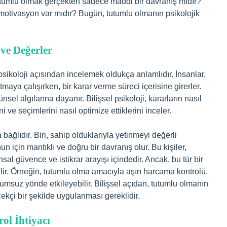
tutumlu olmak gerçekten sadece maddi bir davranış mıdır?
motivasyon var mıdır? Bugün, tutumlu olmanın psikolojik
 ve Değerler
psikoloji açısından incelemek oldukça anlamlıdır. İnsanlar,
maya çalışırken, bir karar verme süreci içerisine girerler.
sel algılarına dayanır. Bilişsel psikoloji, kararların nasıl
ni ve seçimlerini nasıl optimize ettiklerini inceler.
bağlıdır. Biri, sahip olduklarıyla yetinmeyi değerli
için mantıklı ve doğru bir davranış olur. Bu kişiler,
sal güvence ve istikrar arayışı içindedir. Ancak, bu tür bir
lir. Örneğin, tutumlu olma amacıyla aşırı harcama kontrolü,
olumsuz yönde etkileyebilir. Bilişsel açıdan, tutumlu olmanın
çekçi bir şekilde uygulanması gereklidir.
ol İhtiyacı