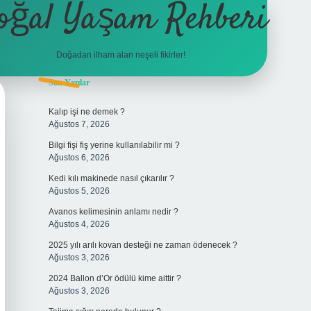
oğal Yaşam Rehberi
Doğadan ilham alan neşeli fikirler!
Sidebar
Son Yazılar
betexper
Kalıp işi ne demek ?
Ağustos 7, 2026
Bilgi fişi fiş yerine kullanılabilir mi ?
Ağustos 6, 2026
Kedi kılı makinede nasıl çıkarılır ?
Ağustos 5, 2026
Avanos kelimesinin anlamı nedir ?
Ağustos 4, 2026
2025 yılı arılı kovan desteği ne zaman ödenecek ?
Ağustos 3, 2026
2024 Ballon d’Or ödülü kime aittir ?
Ağustos 3, 2026