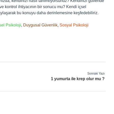
ınızda, kendinizi nasıl tanımlıyorsunuz? Kendinizi güvende
e kontrol ihtiyacının bir sonucu mu? Kendi içsel
aylaşarak bu konuyu daha derinlemesine keşfedebiliriz.
sel Psikoloji
,
Duygusal Güvenlik
,
Sosyal Psikoloji
Sonraki Yazı
1 yumurta ile krep olur mu ?