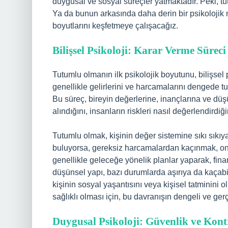
duygusal ve sosyal süreçler yatmaktadır. Peki, 
Ya da bunun arkasında daha derin bir psikolojik 
boyutlarını keşfetmeye çalışacağız.
Bilişsel Psikoloji: Karar Verme Süreci
Tutumlu olmanın ilk psikolojik boyutunu, bilişsel 
genellikle gelirlerini ve harcamalarını dengede tut
Bu süreç, bireyin değerlerine, inançlarına ve düşün
alındığını, insanların riskleri nasıl değerlendirdiği
Tutumlu olmak, kişinin değer sistemine sıkı sıkıya 
buluyorsa, gereksiz harcamalardan kaçınmak, onun 
genellikle geleceğe yönelik planlar yaparak, finan
düşünsel yapı, bazı durumlarda aşırıya da kaçabi
kişinin sosyal yaşantısını veya kişisel tatminini 
sağlıklı olması için, bu davranışın dengeli ve ger
Duygusal Psikoloji: Güvenlik ve Kontr