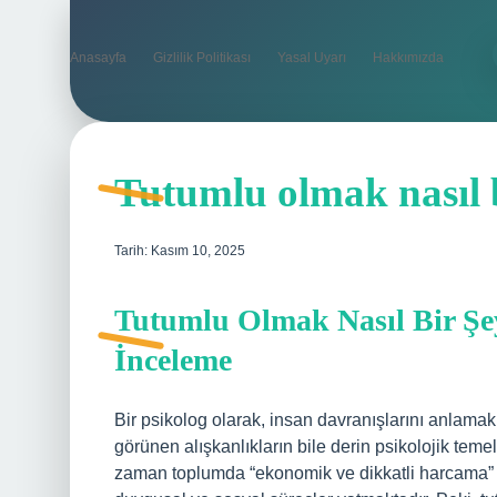
Anasayfa
Gizlilik Politikası
Yasal Uyarı
Hakkımızda
Tutumlu olmak nasıl b
Tarih: Kasım 10, 2025
Tutumlu Olmak Nasıl Bir Şey
İnceleme
Bir psikolog olarak, insan davranışlarını anla
görünen alışkanlıkların bile derin psikolojik tem
zaman toplumda “ekonomik ve dikkatli harcama” o