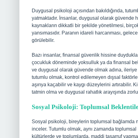
Duygusal psikoloji açısından bakıldığında, tut
yatmaktadır. İnsanlar, duygusal olarak güvende his
kaynakların dikkatli bir şekilde yönetilmesi, birço
yansımasıdır. Paranın idareli harcanması, gelece
görülebilir.
Bazı insanlar, finansal güvenlik hissine duydukları
çocukluk döneminde yoksulluk ya da finansal bel
ve duygusal olarak güvende olmak adına, ileriye d
tutumlu olmak, kontrol edilemeyen dışsal faktörle
aşırıya kaçabilir ve kaygı düzeylerini artırabilir
tatmin olma ve duygusal rahatlık arayışında zorlu
Sosyal Psikoloji: Toplumsal Beklentil
Sosyal psikoloji, bireylerin toplumsal bağlamda n
inceler. Tutumlu olmak, aynı zamanda toplumsal bi
kültürlerde ve toplumlarda, maddi tasarruf yapmak