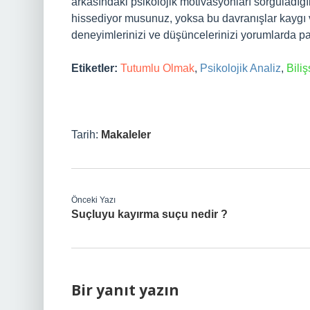
arkasındaki psikolojik motivasyonları sorguladığ
hissediyor musunuz, yoksa bu davranışlar kaygı v
deneyimlerinizi ve düşüncelerinizi yorumlarda p
Etiketler:
Tutumlu Olmak
,
Psikolojik Analiz
,
Biliş
Tarih:
Makaleler
Önceki Yazı
Suçluyu kayırma suçu nedir ?
Bir yanıt yazın