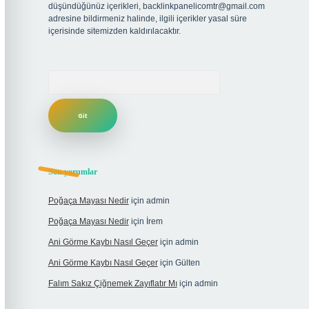
düşündüğünüz içerikleri,
backlinkpanelicomtr@gmail.com
adresine bildirmeniz halinde, ilgili içerikler yasal süre
içerisinde sitemizden kaldırılacaktır.
Arama
Son yorumlar
Poğaça Mayası Nedir
için
admin
Poğaça Mayası Nedir
için
İrem
Ani Görme Kaybı Nasıl Geçer
için
admin
Ani Görme Kaybı Nasıl Geçer
için
Gülten
Falım Sakız Çiğnemek Zayıflatır Mı
için
admin