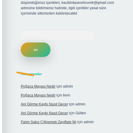
düşündüğünüz içerikleri,
backlinkpanelicomtr@gmail.com
adresine bildirmeniz halinde, ilgili içerikler yasal süre
içerisinde sitemizden kaldırılacaktır.
Arama
Son yorumlar
Poğaça Mayası Nedir
için
admin
Poğaça Mayası Nedir
için
İrem
Ani Görme Kaybı Nasıl Geçer
için
admin
Ani Görme Kaybı Nasıl Geçer
için
Gülten
Falım Sakız Çiğnemek Zayıflatır Mı
için
admin