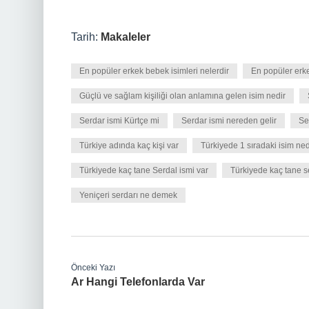
Tarih:
Makaleler
En popüler erkek bebek isimleri nelerdir
En popüler erk
Güçlü ve sağlam kişiliği olan anlamına gelen isim nedir
Serdar ismi Kürtçe mi
Serdar ismi nereden gelir
Se
Türkiye adında kaç kişi var
Türkiyede 1 sıradaki isim ned
Türkiyede kaç tane Serdal ismi var
Türkiyede kaç tane s
Yeniçeri serdarı ne demek
Önceki Yazı
Ar Hangi Telefonlarda Var