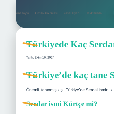
Anasayfa
Gizlilik Politikası
Yasal Uyarı
Hakkımızda
Türkiyede Kaç Serda
Tarih: Ekim 16, 2024
Türkiye’de kaç tane S
Önemli, tanınmış kişi. Türkiye’de Serdal ismini ku
Serdar ismi Kürtçe mi?