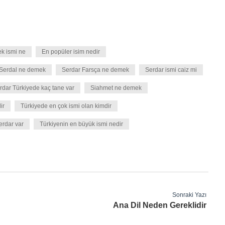
ek ismi ne
En popüler isim nedir
Serdal ne demek
Serdar Farsça ne demek
Serdar ismi caiz mi
rdar Türkiyede kaç tane var
Siahmet ne demek
ir
Türkiyede en çok ismi olan kimdir
erdar var
Türkiyenin en büyük ismi nedir
Sonraki Yazı
Ana Dil Neden Gereklidir