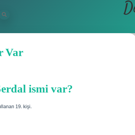
D
r Var
erdal ismi var?
llanan 19. kişi.