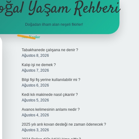
oğal Yaşam Rehberi
Doğadan ilham alan neşeli fikirler!
Sidebar
Son Yazılar
betexper
Tabakhanede çalışana ne denir ?
Ağustos 8, 2026
Kalıp işi ne demek ?
Ağustos 7, 2026
Bilgi fişi fiş yerine kullanılabilir mi ?
Ağustos 6, 2026
Kedi kılı makinede nasıl çıkarılır ?
Ağustos 5, 2026
Avanos kelimesinin anlamı nedir ?
Ağustos 4, 2026
2025 yılı arılı kovan desteği ne zaman ödenecek ?
Ağustos 3, 2026