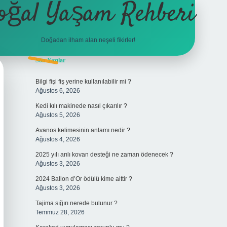
oğal Yaşam Rehberi
Doğadan ilham alan neşeli fikirler!
Sidebar
Son Yazılar
betexper
Bilgi fişi fiş yerine kullanılabilir mi ?
Ağustos 6, 2026
Kedi kılı makinede nasıl çıkarılır ?
Ağustos 5, 2026
Avanos kelimesinin anlamı nedir ?
Ağustos 4, 2026
2025 yılı arılı kovan desteği ne zaman ödenecek ?
Ağustos 3, 2026
2024 Ballon d’Or ödülü kime aittir ?
Ağustos 3, 2026
Tajima sığırı nerede bulunur ?
Temmuz 28, 2026