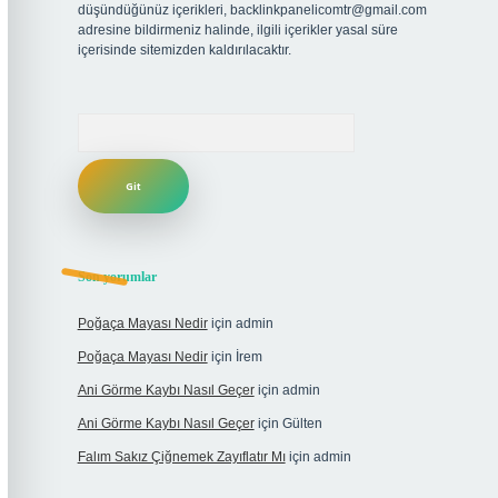
düşündüğünüz içerikleri,
backlinkpanelicomtr@gmail.com
adresine bildirmeniz halinde, ilgili içerikler yasal süre
içerisinde sitemizden kaldırılacaktır.
Arama
Son yorumlar
Poğaça Mayası Nedir
için
admin
Poğaça Mayası Nedir
için
İrem
Ani Görme Kaybı Nasıl Geçer
için
admin
Ani Görme Kaybı Nasıl Geçer
için
Gülten
Falım Sakız Çiğnemek Zayıflatır Mı
için
admin