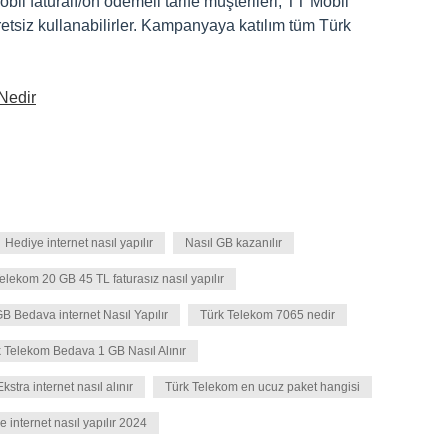
 faturalı/ön ödemeli tarife müşterileri, TT Mobil
etsiz kullanabilirler. Kampanyaya katılım tüm Türk
Nedir
Hediye internet nasıl yapılır
Nasıl GB kazanılır
elekom 20 GB 45 TL faturasız nasıl yapılır
B Bedava internet Nasıl Yapılır
Türk Telekom 7065 nedir
 Telekom Bedava 1 GB Nasıl Alınır
stra internet nasıl alınır
Türk Telekom en ucuz paket hangisi
 internet nasıl yapılır 2024