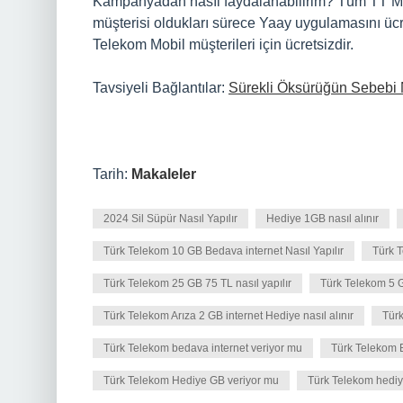
Kampanyadan nasıl faydalanabilirim? Tüm TT Mobil
müşterisi oldukları sürece Yaay uygulamasını ücr
Telekom Mobil müşterileri için ücretsizdir.
Tavsiyeli Bağlantılar:
Sürekli Öksürüğün Sebebi 
Tarih:
Makaleler
2024 Sil Süpür Nasıl Yapılır
Hediye 1GB nasıl alınır
Türk Telekom 10 GB Bedava internet Nasıl Yapılır
Türk T
Türk Telekom 25 GB 75 TL nasıl yapılır
Türk Telekom 5 G
Türk Telekom Arıza 2 GB internet Hediye nasıl alınır
Türk
Türk Telekom bedava internet veriyor mu
Türk Telekom Ek
Türk Telekom Hediye GB veriyor mu
Türk Telekom hediye