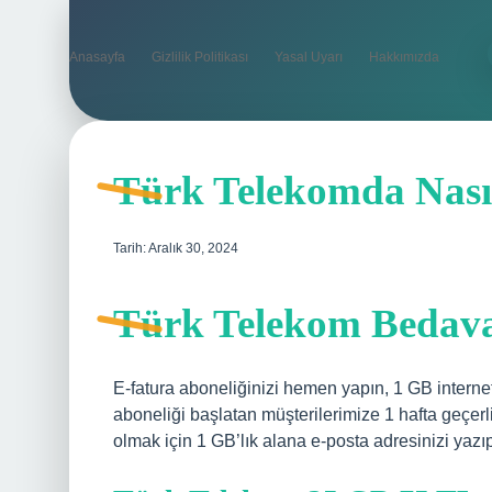
Anasayfa
Gizlilik Politikası
Yasal Uyarı
Hakkımızda
Türk Telekomda Nasıl 
Tarih: Aralık 30, 2024
Türk Telekom Bedava 
E-fatura aboneliğinizi hemen yapın, 1 GB interne
aboneliği başlatan müşterilerimize 1 hafta geçer
olmak için 1 GB’lık alana e-posta adresinizi yaz