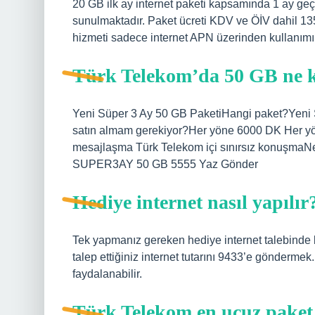
20 GB ilk ay internet paketi kapsamında 1 ay geçer
sunulmaktadır. Paket ücreti KDV ve ÖİV dahil 135
hizmeti sadece internet APN üzerinden kullanımı
Türk Telekom’da 50 GB ne 
Yeni Süper 3 Ay 50 GB PaketiHangi paket?Yeni 
satın almam gerekiyor?Her yöne 6000 DK Her y
mesajlaşma Türk Telekom içi sınırsız konuşmaNe
SUPER3AY 50 GB 5555 Yaz Gönder​
Hediye internet nasıl yapılır
Tek yapmanız gereken hediye internet talebinde 
talep ettiğiniz internet tutarını 9433’e gönderme
faydalanabilir.
Türk Telekom en ucuz paket