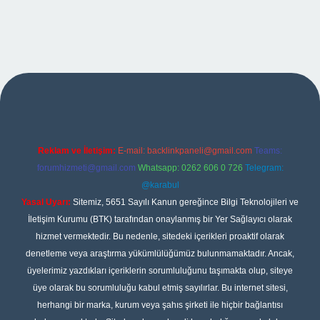
xper
Reklam ve İletişim:
E-mail:
backlinkpaneli@gmail.com
Teams:
forumhizmeti@gmail.com
Whatsapp: 0262 606 0 726
Telegram:
@karabul
Yasal Uyarı:
Sitemiz, 5651 Sayılı Kanun gereğince Bilgi Teknolojileri ve
İletişim Kurumu (BTK) tarafından onaylanmış bir Yer Sağlayıcı olarak
hizmet vermektedir. Bu nedenle, sitedeki içerikleri proaktif olarak
denetleme veya araştırma yükümlülüğümüz bulunmamaktadır. Ancak,
üyelerimiz yazdıkları içeriklerin sorumluluğunu taşımakta olup, siteye
üye olarak bu sorumluluğu kabul etmiş sayılırlar. Bu internet sitesi,
herhangi bir marka, kurum veya şahıs şirketi ile hiçbir bağlantısı