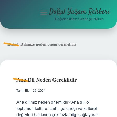
Doğal Yaşam Rehberi
menüyü
aç
Doğadan ilham alan neşeli fikirler!
Anasayfa
Gizlilik Politikası
Etiket:
Dilimize neden önem vermeliyiz
Yasal Uyarı
Hakkımızda
Ana Dil Neden Gereklidir
Tarih: Ekim 16, 2024
Ana dilimiz neden önemlidir? Ana dil, o
toplumun kültürü, tarihi, geleneği ve kültürel
değerleri hakkında çok fazla bilgi sağlayarak