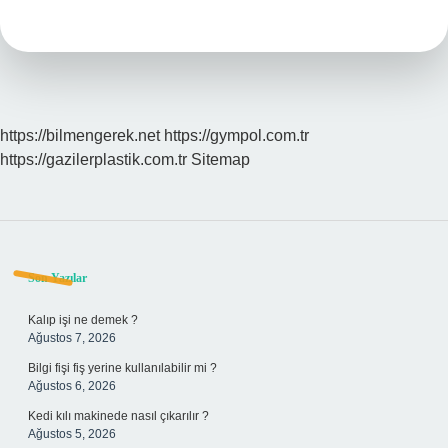
Neden
Gereklidir
https://bilmengerek.net
https://gympol.com.tr
https://gazilerplastik.com.tr
Sitemap
Sidebar
Son Yazılar
Kalıp işi ne demek ?
Ağustos 7, 2026
Bilgi fişi fiş yerine kullanılabilir mi ?
Ağustos 6, 2026
Kedi kılı makinede nasıl çıkarılır ?
Ağustos 5, 2026