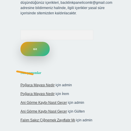
düşündüğünüz içerikleri,
backlinkpanelicomtr@gmail.com
adresine bildirmeniz halinde, ilgili içerikler yasal süre
içerisinde sitemizden kaldırılacaktır.
Arama
Son yorumlar
Poğaça Mayası Nedir
için
admin
Poğaça Mayası Nedir
için
İrem
Ani Görme Kaybı Nasıl Geçer
için
admin
Ani Görme Kaybı Nasıl Geçer
için
Gülten
Falım Sakız Çiğnemek Zayıflatır Mı
için
admin