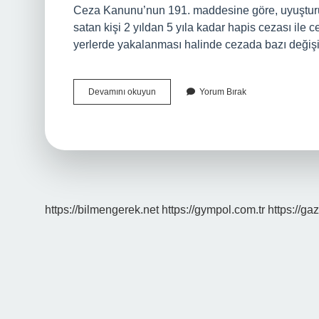
Ceza Kanunu’nun 191. maddesine göre, uyuşturuc
satan kişi 2 yıldan 5 yıla kadar hapis cezası il
yerlerde yakalanması halinde cezada bazı değişi
Cigara
Devamını okuyun
Yorum Bırak
Ne
Anlama
Gelir
https://bilmengerek.net
https://gympol.com.tr
https://gaz