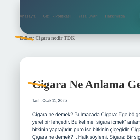
Anasayfa
Gizlilik Politikası
Yasal Uyarı
Hakkımızda
Etiket:
Cigara nedir TDK
Cigara Ne Anlama Ge
Tarih: Ocak 11, 2025
Cigara ne demek? Bulmacada Cigara: Ege bölgesi
yerel bir lehçedir. Bu kelime “sigara içmek” anlam
bitkinin yaprağıdır, puro ise bitkinin çiçeğidir. 
Çıgara ne demek? I. Halk söylemi. Sigara: Bir s