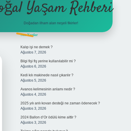
oğal Yaşam Rehberi
Doğadan ilham alan neşeli fikirler!
Sidebar
Son Yazılar
betexper
Kalıp işi ne demek ?
Ağustos 7, 2026
Bilgi fişi fiş yerine kullanılabilir mi ?
Ağustos 6, 2026
Kedi kılı makinede nasıl çıkarılır ?
Ağustos 5, 2026
Avanos kelimesinin anlamı nedir ?
Ağustos 4, 2026
2025 yılı arılı kovan desteği ne zaman ödenecek ?
Ağustos 3, 2026
2024 Ballon d’Or ödülü kime aittir ?
Ağustos 3, 2026