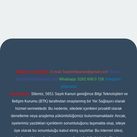
per
Reklam ve İletişim:
E-mail:
backlinkpaneli@gmail.com
Teams:
forumhizmeti@gmail.com
Whatsapp: 0262 606 0 726
Telegram:
@karabul
Yasal Uyarı:
Sitemiz, 5651 Sayılı Kanun gereğince Bilgi Teknolojileri ve
İletişim Kurumu (BTK) tarafından onaylanmış bir Yer Sağlayıcı olarak
hizmet vermektedir. Bu nedenle, sitedeki içerikleri proaktif olarak
denetleme veya araştırma yükümlülüğümüz bulunmamaktadır. Ancak,
üyelerimiz yazdıkları içeriklerin sorumluluğunu taşımakta olup, siteye
üye olarak bu sorumluluğu kabul etmiş sayılırlar. Bu internet sitesi,