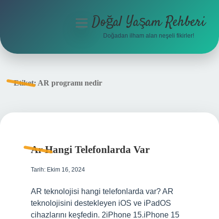
Doğal Yaşam Rehberi
menüyü
aç
Doğadan ilham alan neşeli fikirler!
Anasayfa
Gizlilik Politikası
Etiket:
AR programı nedir
Yasal Uyarı
Hakkımızda
Ar Hangi Telefonlarda Var
Tarih: Ekim 16, 2024
AR teknolojisi hangi telefonlarda var? AR
teknolojisini destekleyen iOS ve iPadOS
cihazlarını keşfedin. 2iPhone 15.iPhone 15