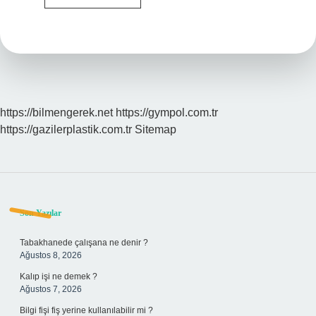
Hangi
Telefonlarda
Var
https://bilmengerek.net
https://gympol.com.tr
https://gazilerplastik.com.tr
Sitemap
Sidebar
Son Yazılar
Tabakhanede çalışana ne denir ?
Ağustos 8, 2026
Kalıp işi ne demek ?
Ağustos 7, 2026
Bilgi fişi fiş yerine kullanılabilir mi ?