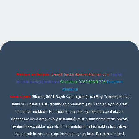
r
Reklam ve İletişim:
E-mail:
backlinkpaneli@gmail.com
Teams:
forumhizmeti@gmail.com
Whatsapp: 0262 606 0 726
Telegram:
@karabul
Yasal Uyarı:
Sitemiz, 5651 Sayılı Kanun gereğince Bilgi Teknolojileri ve
İletişim Kurumu (BTK) tarafından onaylanmış bir Yer Sağlayıcı olarak
hizmet vermektedir. Bu nedenle, sitedeki içerikleri proaktif olarak
denetleme veya araştırma yükümlülüğümüz bulunmamaktadır. Ancak,
üyelerimiz yazdıkları içeriklerin sorumluluğunu taşımakta olup, siteye
üye olarak bu sorumluluğu kabul etmiş sayılırlar. Bu internet sitesi,