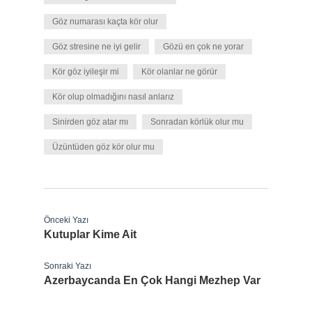
Göz numarası kaçta kör olur
Göz stresine ne iyi gelir
Gözü en çok ne yorar
Kör göz iyileşir mi
Kör olanlar ne görür
Kör olup olmadığını nasıl anlarız
Sinirden göz atar mı
Sonradan körlük olur mu
Üzüntüden göz kör olur mu
Önceki Yazı
Kutuplar Kime Ait
Sonraki Yazı
Azerbaycanda En Çok Hangi Mezhep Var