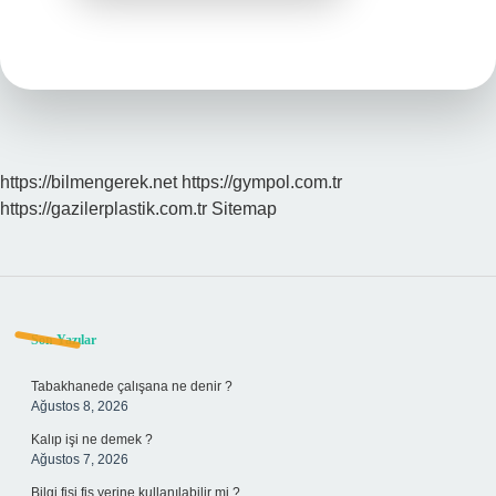
https://bilmengerek.net
https://gympol.com.tr
https://gazilerplastik.com.tr
Sitemap
Sidebar
Son Yazılar
Tabakhanede çalışana ne denir ?
Ağustos 8, 2026
Kalıp işi ne demek ?
Ağustos 7, 2026
Bilgi fişi fiş yerine kullanılabilir mi ?