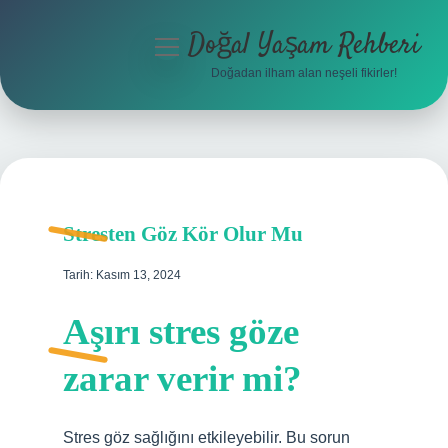
Doğal Yaşam Rehberi
menüyü
aç
Doğadan ilham alan neşeli fikirler!
Anasayfa
Gizlilik Politikası
Yasal Uyarı
Stresten Göz Kör Olur Mu
Hakkımızda
Tarih: Kasım 13, 2024
Aşırı stres göze
zarar verir mi?
Stres göz sağlığını etkileyebilir. Bu sorun