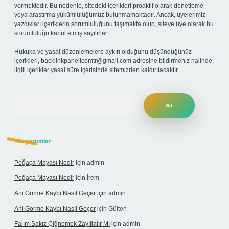
vermektedir. Bu nedenle, sitedeki içerikleri proaktif olarak denetleme
veya araştırma yükümlülüğümüz bulunmamaktadır. Ancak, üyelerimiz
yazdıkları içeriklerin sorumluluğunu taşımakta olup, siteye üye olarak bu
sorumluluğu kabul etmiş sayılırlar.
Hukuka ve yasal düzenlemelere aykırı olduğunu düşündüğünüz
içerikleri,
backlinkpanelicomtr@gmail.com
adresine bildirmeniz halinde,
ilgili içerikler yasal süre içerisinde sitemizden kaldırılacaktır.
Arama
Son yorumlar
Poğaça Mayası Nedir
için
admin
Poğaça Mayası Nedir
için
İrem
Ani Görme Kaybı Nasıl Geçer
için
admin
Ani Görme Kaybı Nasıl Geçer
için
Gülten
Falım Sakız Çiğnemek Zayıflatır Mı
için
admin