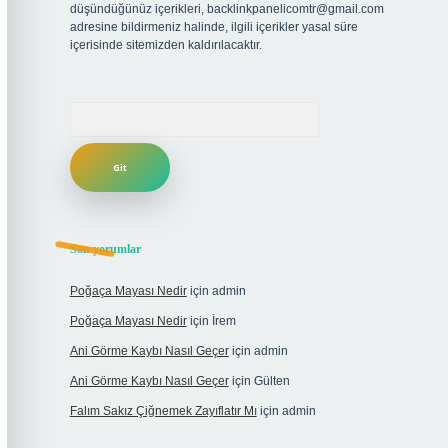
düşündüğünüz içerikleri,
backlinkpanelicomtr@gmail.com
adresine bildirmeniz halinde, ilgili içerikler yasal süre
içerisinde sitemizden kaldırılacaktır.
Arama
Son yorumlar
Poğaça Mayası Nedir
için
admin
Poğaça Mayası Nedir
için
İrem
Ani Görme Kaybı Nasıl Geçer
için
admin
Ani Görme Kaybı Nasıl Geçer
için
Gülten
Falım Sakız Çiğnemek Zayıflatır Mı
için
admin