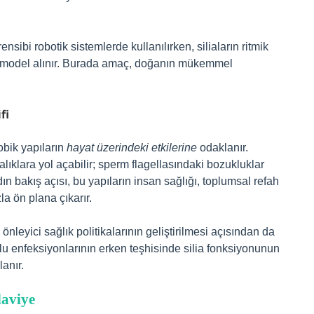
sibi robotik sistemlerde kullanılırken, siliaların ritmik
a model alınır. Burada amaç, doğanın mükemmel
fi
bik yapıların
hayat üzerindeki etkilerine
odaklanır.
lıklara yol açabilir; sperm flagellasındaki bozukluklar
dın bakış açısı, bu yapıların insan sağlığı, toplumsal refah
a ön plana çıkarır.
nleyici sağlık politikalarının geliştirilmesi açısından da
u enfeksiyonlarının erken teşhisinde silia fonksiyonunun
anır.
daviye