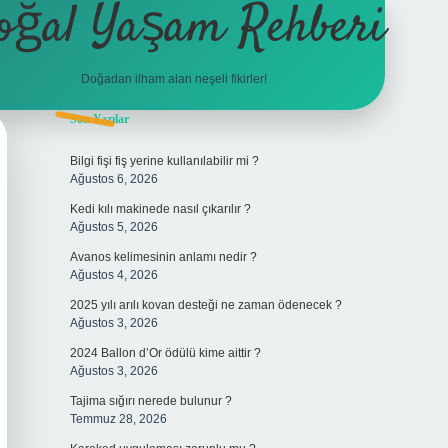
oğal Yaşam Rehberi
Doğadan ilham alan neşeli fikirler!
Sidebar
Son Yazılar
betexper
Bilgi fişi fiş yerine kullanılabilir mi ?
Ağustos 6, 2026
Kedi kılı makinede nasıl çıkarılır ?
Ağustos 5, 2026
Avanos kelimesinin anlamı nedir ?
Ağustos 4, 2026
2025 yılı arılı kovan desteği ne zaman ödenecek ?
Ağustos 3, 2026
2024 Ballon d’Or ödülü kime aittir ?
Ağustos 3, 2026
Tajima sığırı nerede bulunur ?
Temmuz 28, 2026