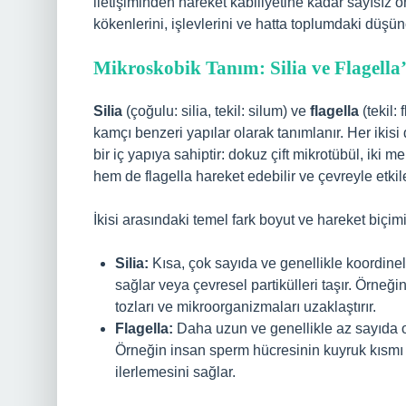
iletişiminden hareket kabiliyetine kadar sayısız ö
kökenlerini, işlevlerini ve hatta toplumdaki düşünc
Mikroskobik Tanım: Silia ve Flagella
Silia
(çoğulu: silia, tekil: silum) ve
flagella
(tekil:
kamçı benzeri yapılar olarak tanımlanır. Her ikisi
bir iç yapıya sahiptir: dokuz çift mikrotübül, iki
hem de flagella hareket edebilir ve çevreyle etkile
İkisi arasındaki temel fark boyut ve hareket biçim
Silia:
Kısa, çok sayıda ve genellikle koordinel
sağlar veya çevresel partikülleri taşır. Örneği
tozları ve mikroorganizmaları uzaklaştırır.
Flagella:
Daha uzun ve genellikle az sayıda ol
Örneğin insan sperm hücresinin kuyruk kısmı 
ilerlemesini sağlar.