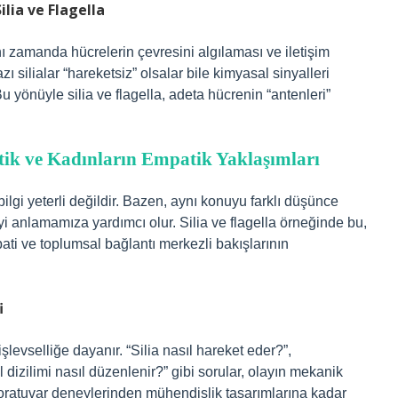
lia ve Flagella
ynı zamanda hücrelerin çevresini algılaması ve iletişim
 silialar “hareketsiz” olsalar bile kimyasal sinyalleri
u yönüyle silia ve flagella, adeta hücrenin “antenleri”
itik ve Kadınların Empatik Yaklaşımları
ilgi yeterli değildir. Bazen, aynı konuyu farklı düşünce
yi anlamamıza yardımcı olur. Silia ve flagella örneğinde bu,
pati ve toplumsal bağlantı merkezli bakışlarının
i
şlevselliğe dayanır. “Silia nasıl hareket eder?”,
ül dizilimi nasıl düzenlenir?” gibi sorular, olayın mekanik
boratuvar deneylerinden mühendislik tasarımlarına kadar