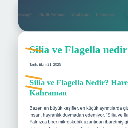
Anasayfa
Gizlilik Politikası
Yasal Uyarı
Hakkımızda
Silia ve Flagella nedir
Tarih: Ekim 21, 2025
Silia ve Flagella Nedir? Ha
Kahraman
Bazen en büyük keşifler, en küçük ayrıntılarda gi
insan, hayranlık duymadan edemiyor. “Silia ve fla
Yalnızca birer mikroskobik uzantıdan ibaretmiş gi