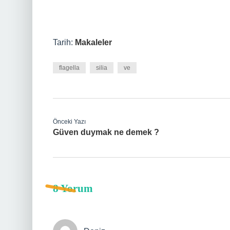
Tarih:
Makaleler
flagella
silia
ve
Önceki Yazı
Güven duymak ne demek ?
8 Yorum