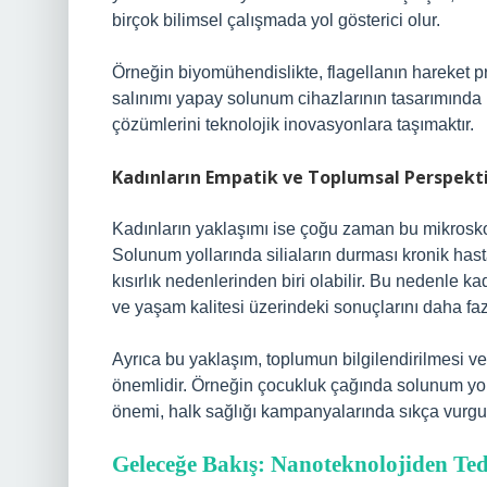
birçok bilimsel çalışmada yol gösterici olur.
Örneğin biyomühendislikte, flagellanın hareket pren
salınımı yapay solunum cihazlarının tasarımınd
çözümlerini teknolojik inovasyonlara taşımaktır.
Kadınların Empatik ve Toplumsal Perspekti
Kadınların yaklaşımı ise çoğu zaman bu mikrosko
Solunum yollarında siliaların durması kronik hasta
kısırlık nedenlerinden biri olabilir. Bu nedenle ka
ve yaşam kalitesi üzerindeki sonuçlarını daha fazl
Ayrıca bu yaklaşım, toplumun bilgilendirilmesi ve ö
önemlidir. Örneğin çocukluk çağında solunum yol
önemi, halk sağlığı kampanyalarında sıkça vurgul
Geleceğe Bakış: Nanoteknolojiden Te