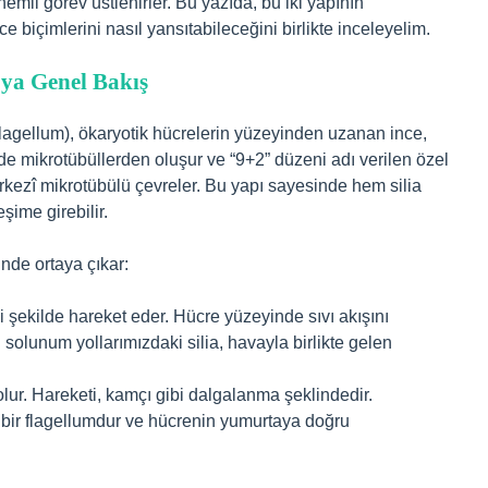
nemli görev üstlenirler. Bu yazıda, bu iki yapının
e biçimlerini nasıl yansıtabileceğini birlikte inceleyelim.
’ya Genel Bakış
 flagellum), ökaryotik hücrelerin yüzeyinden uzanan ince,
 de mikrotübüllerden oluşur ve “9+2” düzeni adı verilen özel
 merkezî mikrotübülü çevreler. Bu yapı sayesinde hem silia
şime girebilir.
inde ortaya çıkar:
i şekilde hareket eder. Hücre yüzeyinde sıvı akışını
n solunum yollarımızdaki silia, havayla birlikte gelen
ur. Hareketi, kamçı gibi dalgalanma şeklindedir.
bir flagellumdur ve hücrenin yumurtaya doğru