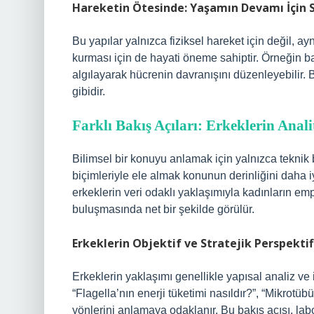
Hareketin Ötesinde: Yaşamın Devamı İçin Si
Bu yapılar yalnızca fiziksel hareket için değil, a
kurması için de hayati öneme sahiptir. Örneğin bazı
algılayarak hücrenin davranışını düzenleyebilir. B
gibidir.
Farklı Bakış Açıları: Erkeklerin Anal
Bilimsel bir konuyu anlamak için yalnızca teknik b
biçimleriyle ele almak konunun derinliğini daha i
erkeklerin veri odaklı yaklaşımıyla kadınların em
buluşmasında net bir şekilde görülür.
Erkeklerin Objektif ve Stratejik Perspektif
Erkeklerin yaklaşımı genellikle yapısal analiz ve i
“Flagella’nın enerji tüketimi nasıldır?”, “Mikrotüb
yönlerini anlamaya odaklanır. Bu bakış açısı, la