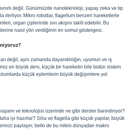
le sınırlı değil. Günümüzde nanoteknoloji, yapay zeka ve tıp
a ilerliyor. Mikro robotlar, flagellum benzeri hareketlerle
mleri, organ çiplerinde sıvı akışını taklit edebilir. Bu
ilerine nasıl yön verdiğinin en somut göstergesi.
niyoruz?
çları değil, aynı zamanda dayanıklılığın, uyumun ve iş
ımız en büyük ders, küçük bir hareketin bile bütün sistem
 toplumlarda küçük eylemlerin büyük değişimlere yol
aşamı ve teknolojisi üzerinde ne gibi dersler barındırıyor?
ha iyi hazırlar? Silia ve flagella gibi küçük yapılar, büyük
lerinizi paylaşın; belki de bu mikro dünyadan makro