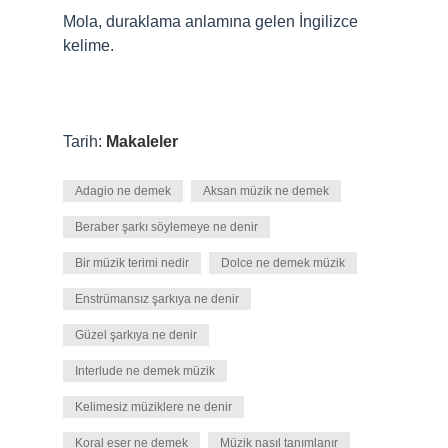
Mola, duraklama anlamına gelen İngilizce
kelime.
Tarih:
Makaleler
Adagio ne demek
Aksan müzik ne demek
Beraber şarkı söylemeye ne denir
Bir müzik terimi nedir
Dolce ne demek müzik
Enstrümansız şarkıya ne denir
Güzel şarkıya ne denir
Interlude ne demek müzik
Kelimesiz müziklere ne denir
Koral eser ne demek
Müzik nasıl tanımlanır