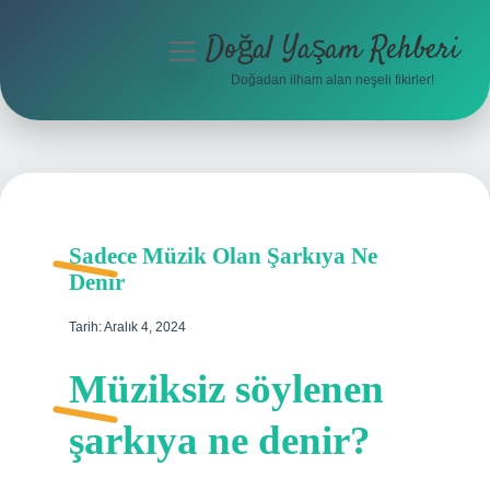
Doğal Yaşam Rehberi
menüyü
aç
Doğadan ilham alan neşeli fikirler!
Anasayfa
Gizlilik Politikası
Yasal Uyarı
Sadece Müzik Olan Şarkıya Ne
Hakkımızda
Denir
Tarih: Aralık 4, 2024
Müziksiz söylenen
şarkıya ne denir?