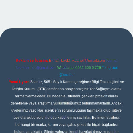
texper
Reklam ve İletişim:
E-mail:
backlinkpaneli@gmail.com
Teams:
forumhizmeti@gmail.com
Whatsapp: 0262 606 0 726
Telegram:
@karabul
Yasal Uyarı:
Sitemiz, 5651 Sayılı Kanun gereğince Bilgi Teknolojileri ve
İletişim Kurumu (BTK) tarafından onaylanmış bir Yer Sağlayıcı olarak
hizmet vermektedir. Bu nedenle, sitedeki içerikleri proaktif olarak
denetleme veya araştırma yükümlülüğümüz bulunmamaktadır. Ancak,
üyelerimiz yazdıkları içeriklerin sorumluluğunu taşımakta olup, siteye
üye olarak bu sorumluluğu kabul etmiş sayılırlar. Bu internet sitesi,
herhangi bir marka, kurum veya şahıs şirketi ile hiçbir bağlantısı
bulunmamaktadır. Sitede yalnızca kendi hazırladığımız makaleler