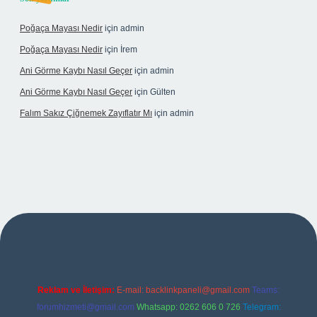
Poğaça Mayası Nedir
için
admin
Poğaça Mayası Nedir
için
İrem
Ani Görme Kaybı Nasıl Geçer
için
admin
Ani Görme Kaybı Nasıl Geçer
için
Gülten
Falım Sakız Çiğnemek Zayıflatır Mı
için
admin
er
Reklam ve İletişim:
E-mail:
backlinkpaneli@gmail.com
Teams:
forumhizmeti@gmail.com
Whatsapp: 0262 606 0 726
Telegram: