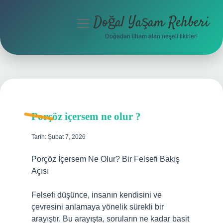
Doğal Yaşam Rehberi
menüyü
aç
Doğadan ilham alan neşeli fikirler!
Anasayfa
Gizlilik Politikası
Yasal Uyarı
Porçöz içersem ne olur ?
Hakkımızda
Tarih: Şubat 7, 2026
Porçöz İçersem Ne Olur? Bir Felsefi Bakış
Açısı
Felsefi düşünce, insanın kendisini ve
çevresini anlamaya yönelik sürekli bir
arayıştır. Bu arayışta, soruların ne kadar basit