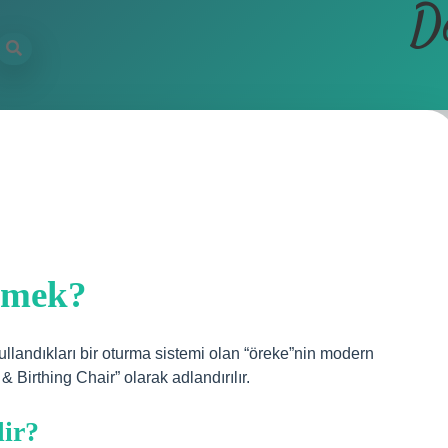
D
emek?
llandıkları bir oturma sistemi olan “öreke”nin modern
& Birthing Chair” olarak adlandırılır.
lir?