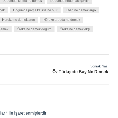
Doğumda ıkınma ne demek
Doğumda neden acı çekilir
mek
Doğumda parça kalırsa ne olur
Eben ne demek argo
Hereke ne demek argo
Höreke argoda ne demek
 demek
Öreke ne demek doğum
Öreke ne demek ekşi
Sonraki Yazı
Öz Türkçede Bay Ne Demek
nlar
*
ile işaretlenmişlerdir