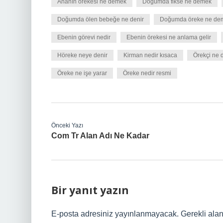
Ananın örekesi ne demek
Doğumda fikse ne demek
Doğumda ölen bebeğe ne denir
Doğumda öreke ne de
Ebenin görevi nedir
Ebenin örekesi ne anlama gelir
Höreke neye denir
Kirman nedir kısaca
Örekçi ne
Öreke ne işe yarar
Öreke nedir resmi
Önceki Yazı
Com Tr Alan Adı Ne Kadar
Bir yanıt yazın
E-posta adresiniz yayınlanmayacak.
Gerekli ala