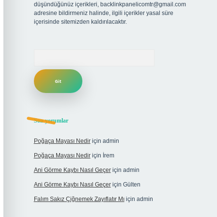
düşündüğünüz içerikleri,
backlinkpanelicomtr@gmail.com
adresine bildirmeniz halinde, ilgili içerikler yasal süre
içerisinde sitemizden kaldırılacaktır.
Arama
Son yorumlar
Poğaça Mayası Nedir
için
admin
Poğaça Mayası Nedir
için
İrem
Ani Görme Kaybı Nasıl Geçer
için
admin
Ani Görme Kaybı Nasıl Geçer
için
Gülten
Falım Sakız Çiğnemek Zayıflatır Mı
için
admin