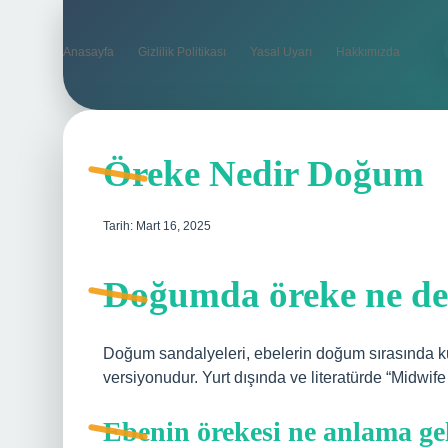
Anasayfa
Gizlilik Politikası
Yasal Uyarı
Hakkımızda
Öreke Nedir Doğum
Tarih: Mart 16, 2025
Doğumda öreke ne d
Doğum sandalyeleri, ebelerin doğum sırasında ku
versiyonudur. Yurt dışında ve literatürde “Midwife 
Ebenin örekesi ne anlama ge