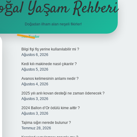
oğal Yaşam Rehberi
Doğadan ilham alan neşeli fikirler!
Sidebar
Son Yazılar
betexper
Bilgi fişi fiş yerine kullanılabilir mi ?
Ağustos 6, 2026
Kedi kılı makinede nasıl çıkarılır ?
Ağustos 5, 2026
Avanos kelimesinin anlamı nedir ?
Ağustos 4, 2026
2025 yılı arılı kovan desteği ne zaman ödenecek ?
Ağustos 3, 2026
2024 Ballon d’Or ödülü kime aittir ?
Ağustos 3, 2026
Tajima sığırı nerede bulunur ?
Temmuz 28, 2026