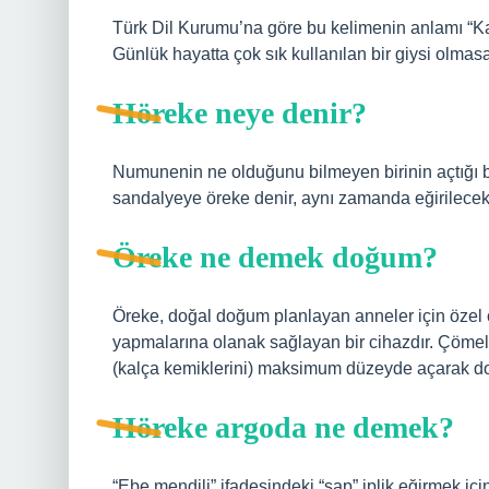
Türk Dil Kurumu’na göre bu kelimenin anlamı “Kadın
Günlük hayatta çok sık kullanılan bir giysi olmasa
Höreke neye denir?
Numunenin ne olduğunu bilmeyen birinin açtığı b
sandalyeye öreke denir, aynı zamanda eğirilecek 
Öreke ne demek doğum?
Öreke, doğal doğum planlayan anneler için özel o
yapmalarına olanak sağlayan bir cihazdır. Çömel
(kalça kemiklerini) maksimum düzeyde açarak do
Höreke argoda ne demek?
“Ebe mendili” ifadesindeki “sap” iplik eğirmek iç