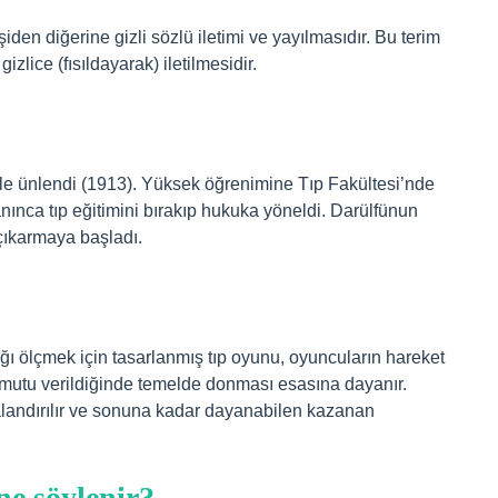
şiden diğerine gizli sözlü iletimi ve yayılmasıdır. Bu terim
gizlice (fısıldayarak) iletilmesidir.
riyle ünlendi (1913). Yüksek öğrenimine Tıp Fakültesi’nde
nınca tıp eğitimini bırakıp hukuka yöneldi. Darülfünun
çıkarmaya başladı.
ğı ölçmek için tasarlanmış tıp oyunu, oyuncuların hareket
utu verildiğinde temelde donması esasına dayanır.
alandırılır ve sonuna kadar dayanabilen kazanan
e söylenir?