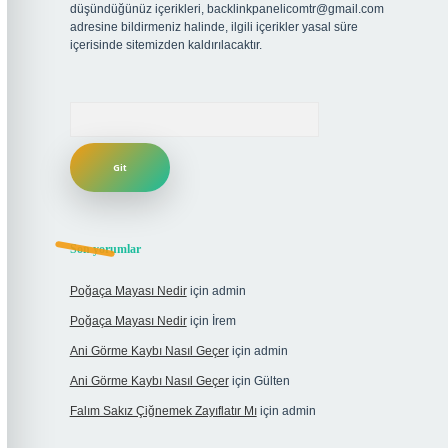
düşündüğünüz içerikleri,
backlinkpanelicomtr@gmail.com
adresine bildirmeniz halinde, ilgili içerikler yasal süre
içerisinde sitemizden kaldırılacaktır.
Arama
Son yorumlar
Poğaça Mayası Nedir
için
admin
Poğaça Mayası Nedir
için
İrem
Ani Görme Kaybı Nasıl Geçer
için
admin
Ani Görme Kaybı Nasıl Geçer
için
Gülten
Falım Sakız Çiğnemek Zayıflatır Mı
için
admin