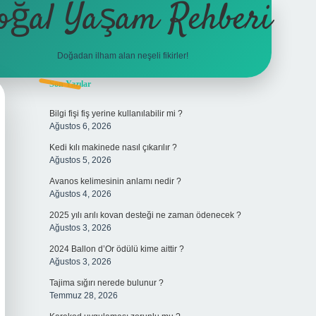
oğal Yaşam Rehberi
Doğadan ilham alan neşeli fikirler!
Sidebar
Son Yazılar
betexper
Bilgi fişi fiş yerine kullanılabilir mi ?
Ağustos 6, 2026
Kedi kılı makinede nasıl çıkarılır ?
Ağustos 5, 2026
Avanos kelimesinin anlamı nedir ?
Ağustos 4, 2026
2025 yılı arılı kovan desteği ne zaman ödenecek ?
Ağustos 3, 2026
2024 Ballon d’Or ödülü kime aittir ?
Ağustos 3, 2026
Tajima sığırı nerede bulunur ?
Temmuz 28, 2026