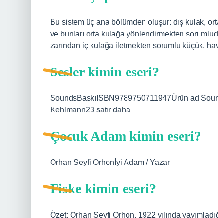
Bu sistem üç ana bölümden oluşur: dış kulak, orta
ve bunları orta kulağa yönlendirmekten sorumludu
zarından iç kulağa iletmekten sorumlu küçük, hav
Sesler kimin eseri?
SoundsBaskıISBN9789750711947Ürün adıSounds
Kehlmann23 satır daha
Çocuk Adam kimin eseri?
Orhan Seyfi Orhonİyi Adam / Yazar
Fiske kimin eseri?
Özet: Orhan Seyfi Orhon, 1922 yılında yayımladığı 