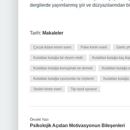
dergilerde yayımlanmış şiir ve düzyazılarından bir
Tarih:
Makaleler
Çocuk Adam kimin eseri
Fiske kimin eseri
Gartic p
Kulaktan kulağa bir deyim midir
Kulaktan kulağa kaç kiş
Kulaktan kulağa konuşmak ne demek
Kulaktan kulağa 
Kulaktan kulağa oyununda ne söylenir
Kulaktan kulağa 
Sesler kimin eseri
Tıp nasıl oynanır
Önceki Yazı
Psikolojik Açıdan Motivasyonun Bileşenleri