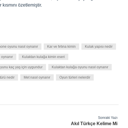
 kısmını özetlemiştir.
hone oyunu nasıl oynanır
Kar ve fırtına kimin
Kulak yapısı nedir
i oynanır
Kulaktan kulağa kimin eseri
oyunu kaç yaş için uygundur
Kulaktan kulağa oyunu nasıl oynanır
türü nedir
Met nasıl oynanır
Oyun türleri nelerdir
Sonraki Yazı
Akıl Türkçe Kelime Mi