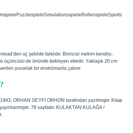
rmspielePuzzlespieleSimulationsspieleRollenspieleSports
mead’den üç şekilde farklıdır. Birincisi metnin kendisi,
ark ve üçüncüsü de önünde bekleyen ebedir. Yaklaşık 20 cm
verilen yuvarlak bir enstrümanla çalınır.
i?
, ORHAN SEYFİ ORHON tarafından yazılmıştır. Kitap
n yayınlanmıştır. 78 sayfadır. KULAKTAN KULAĞA /
.