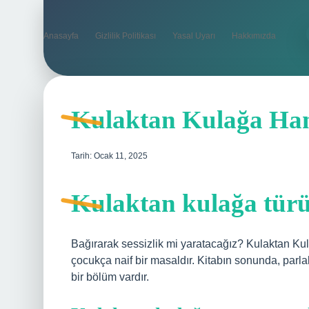
Anasayfa
Gizlilik Politikası
Yasal Uyarı
Hakkımızda
Kulaktan Kulağa Ha
Tarih: Ocak 11, 2025
Kulaktan kulağa türü
Bağırarak sessizlik mi yaratacağız? Kulaktan Kul
çocukça naif bir masaldır. Kitabın sonunda, parlak 
bir bölüm vardır.