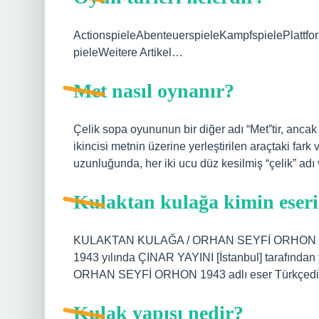
ActionspieleAbenteuerspieleKampfspielePlattfo
pieleWeitere Artikel…
Met nasıl oynanır?
Çelik sopa oyununun bir diğer adı “Met”tir, ancak 
ikincisi metnin üzerine yerleştirilen araçtaki f
uzunluğunda, her iki ucu düz kesilmiş “çelik” adı 
Kulaktan kulağa kimin eser
KULAKTAN KULAĞA / ORHAN SEYFİ ORHON 1943
1943 yılında ÇINAR YAYINI [İstanbul] tarafında
ORHAN SEYFİ ORHON 1943 adlı eser Türkçedir
Kulak yapısı nedir?