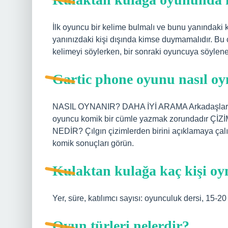
İlk oyuncu bir kelime bulmalı ve bunu yanındaki k
yanınızdaki kişi dışında kimse duymamalıdır. Bu ço
kelimeyi söylerken, bir sonraki oyuncuya söylen
Gartic phone oyunu nasıl oy
NASIL OYNANIR? DAHA İYİ ARAMA Arkadaşlarını
oyuncu komik bir cümle yazmak zorundadır ÇİZİ
NEDİR? Çılgın çizimlerden birini açıklamaya 
komik sonuçları görün.
Kulaktan kulağa kaç kişi oy
Yer, süre, katılımcı sayısı: oyunculuk dersi, 15-2
Oyun türleri nelerdir?