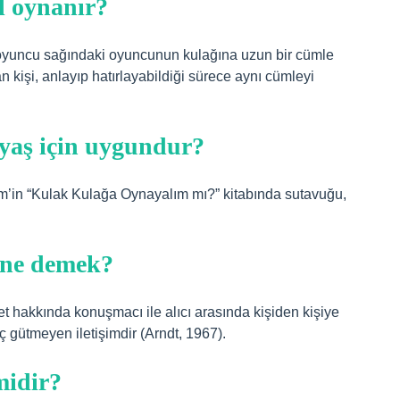
l oynanır?
 oyuncu sağındaki oyuncunun kulağına uzun bir cümle
an kişi, anlayıp hatırlayabildiği sürece aynı cümleyi
yaş için uygundur?
em’in “Kulak Kulağa Oynayalım mı?” kitabında sutavuğu,
 ne demek?
t hakkında konuşmacı ile alıcı arasında kişiden kişiye
ç gütmeyen iletişimdir (Arndt, 1967).
midir?