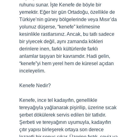
ruhunu sunar. İşte Kenefe de böyle bir
yemektir. Eğer bir gün Ortadoğu, özellikle de
Türkiye’nin güney bölgelerinde veya Mısır’da
yolunuz düşerse, “kenefe” kelimesine
kesinlikle rastlarsınız. Ancak, bu tatlı sadece
bir yiyecek değil, aynı zamanda kökleri
derinlere inen, farklı kültürlerde farklı
anlamlar taşıyan bir kavramdır. Hadi gelin,
“kenefe”yi hem yerel hem de küresel açıdan
inceleyelim.
Kenefe Nedir?
Kenefe, ince tel kadayıfın, genellikle
tereyağıyla yağlanarak pişirilip, üzerine sıcak
şerbet dökülerek servis edilen bir tatlıdır.
Şerbeti ve tereyağının uyumuyla, kadayıfın
çıtır yapısı birleşerek ortaya son derece
lezzetli bir sonuç çıkar. Üzerine fıstık, ceviz ya