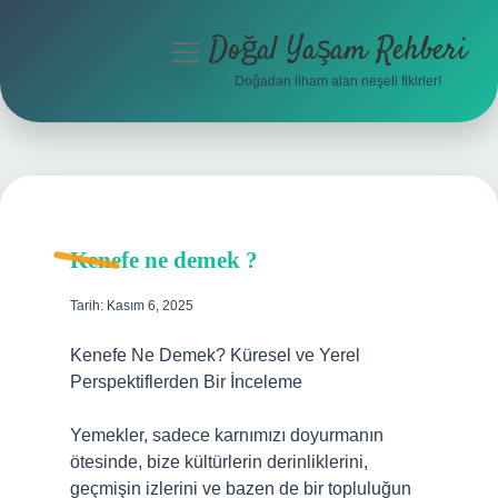
Doğal Yaşam Rehberi
menüyü
aç
Doğadan ilham alan neşeli fikirler!
Anasayfa
Gizlilik Politikası
Yasal Uyarı
Kenefe ne demek ?
Hakkımızda
Tarih: Kasım 6, 2025
Kenefe Ne Demek? Küresel ve Yerel
Perspektiflerden Bir İnceleme
Yemekler, sadece karnımızı doyurmanın
ötesinde, bize kültürlerin derinliklerini,
geçmişin izlerini ve bazen de bir topluluğun