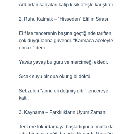
Ardından salçaları katıp kısık ateşte karıştırdı.
2. Ruhu Katmak – “Hisseden” Elif’in Sırası
Elif ise tencerenin başına geçtiğinde tariften
çok duygularına güvendi. “Karmaca aceleyle
olmaz.” dedi.
Yavaş yavaş bulguru ve mercimeği ekledi.
Sıcak suyu bir dua okur gibi döktü.
Sebzeleri “anne eli değmiş gibi” tencereye
kattı.
3. Kaynama – Farklılıkların Uyum Zamanı
Tencere fokurdamaya başladığında, mutfakta
artık bir yarış değil, bir ortaklık vardı. Murat’ın