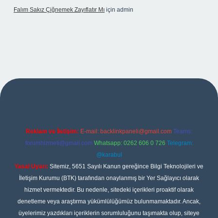
Falım Sakız Çiğnemek Zayıflatır Mı
için
admin
xper
Reklam ve İletişim:
E-mail:
backlinkpaneli@gmail.com
Teams:
forumhizmeti@gmail.com
Whatsapp: 0262 606 0 726
Telegram:
@karabul
Yasal Uyarı:
Sitemiz, 5651 Sayılı Kanun gereğince Bilgi Teknolojileri ve
İletişim Kurumu (BTK) tarafından onaylanmış bir Yer Sağlayıcı olarak
hizmet vermektedir. Bu nedenle, sitedeki içerikleri proaktif olarak
denetleme veya araştırma yükümlülüğümüz bulunmamaktadır. Ancak,
üyelerimiz yazdıkları içeriklerin sorumluluğunu taşımakta olup, siteye