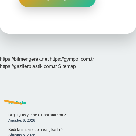
https://bilmengerek.net
https://gympol.com.tr
https://gazilerplastik.com.tr
Sitemap
Sidebar
Son Yazılar
Bilgi fişi fiş yerine kullanılabilir mi ?
Ağustos 6, 2026
Kedi kılı makinede nasıl çıkarılır ?
Ağustos 5, 2026