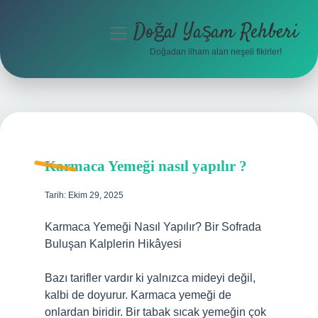
Doğal Yaşam Rehberi
menüyü
aç
Doğadan ilham alan neşeli fikirler!
Anasayfa
Gizlilik Politikası
Yasal Uyarı
Karmaca Yemeği nasıl yapılır ?
Hakkımızda
Tarih: Ekim 29, 2025
Karmaca Yemeği Nasıl Yapılır? Bir Sofrada
Buluşan Kalplerin Hikâyesi
Bazı tarifler vardır ki yalnızca mideyi değil,
kalbi de doyurur. Karmaca yemeği de
onlardan biridir. Bir tabak sıcak yemeğin çok