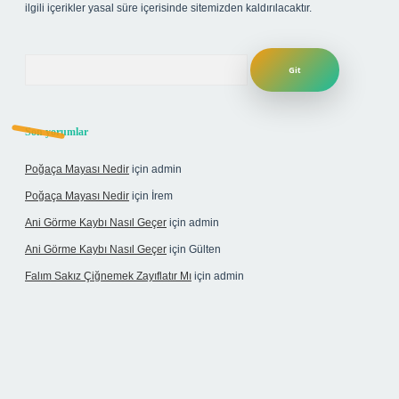
ilgili içerikler yasal süre içerisinde sitemizden kaldırılacaktır.
Arama
Son yorumlar
Poğaça Mayası Nedir
için
admin
Poğaça Mayası Nedir
için
İrem
Ani Görme Kaybı Nasıl Geçer
için
admin
Ani Görme Kaybı Nasıl Geçer
için
Gülten
Falım Sakız Çiğnemek Zayıflatır Mı
için
admin