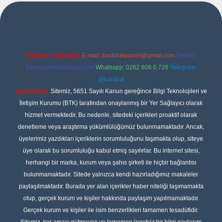
xper
Reklam ve İletişim:
E-mail:
backlinkpaneli@gmail.com
Teams:
forumhizmeti@gmail.com
Whatsapp: 0262 606 0 726
Telegram:
@karabul
Yasal Uyarı:
Sitemiz, 5651 Sayılı Kanun gereğince Bilgi Teknolojileri ve
İletişim Kurumu (BTK) tarafından onaylanmış bir Yer Sağlayıcı olarak
hizmet vermektedir. Bu nedenle, sitedeki içerikleri proaktif olarak
denetleme veya araştırma yükümlülüğümüz bulunmamaktadır. Ancak,
üyelerimiz yazdıkları içeriklerin sorumluluğunu taşımakta olup, siteye
üye olarak bu sorumluluğu kabul etmiş sayılırlar. Bu internet sitesi,
herhangi bir marka, kurum veya şahıs şirketi ile hiçbir bağlantısı
bulunmamaktadır. Sitede yalnızca kendi hazırladığımız makaleler
paylaşılmaktadır. Burada yer alan içerikler haber niteliği taşımamakta
olup, gerçek kurum ve kişiler hakkında paylaşım yapılmamaktadır.
Gerçek kurum ve kişiler ile isim benzerlikleri tamamen tesadüfidir.