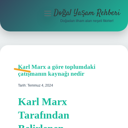
Doğal Yaşam Rehberi
menüyü
aç
Doğadan ilham alan neşeli fikirler!
Anasayfa
Gizlilik Politikası
Yasal Uyarı
Karl Marx a göre toplumdaki
Hakkımızda
çatışmanın kaynağı nedir
Tarih: Temmuz 4, 2024
Karl Marx
Tarafından