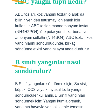
ABC yangın tüpü nedir?
ABC tozları, köz yangını tozları olarak da
bilinir, yeniden tutuşmayı önlemek için
kullanılır. ABC tozları monoamonyum fosfat
(NH4H2PO4), üre potasyum bikarbonat ve
amonyum sülfattır (NH4SO4). ABC tozları köz
yangınlarını söndürdüğünde, birkaç
söndürme etkisi yangını aynı anda durdurur.
B sınıfı yangınlar nasıl
söndürülür?
B Sınıfı yangınları söndürmek için; Su sisi,
köpük, CO2 veya kimyasal tozlu yangın
söndürücüler kullanılır. D Sınıfı yangınları
söndürmek için; Yangını kumla örtmek,
yangının havayla yani oksijenle temasını