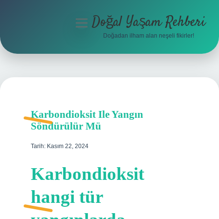
Doğal Yaşam Rehberi
menüyü
aç
Doğadan ilham alan neşeli fikirler!
Anasayfa
Gizlilik Politikası
Yasal Uyarı
Karbondioksit Ile Yangın
Hakkımızda
Söndürülür Mü
Tarih: Kasım 22, 2024
Karbondioksit
hangi tür