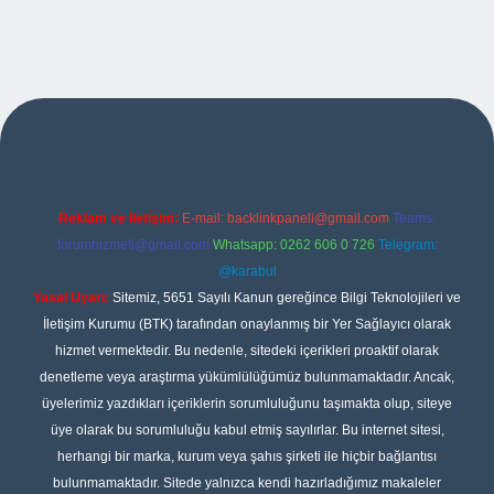
etexper
Reklam ve İletişim:
E-mail:
backlinkpaneli@gmail.com
Teams:
forumhizmeti@gmail.com
Whatsapp: 0262 606 0 726
Telegram:
@karabul
Yasal Uyarı:
Sitemiz, 5651 Sayılı Kanun gereğince Bilgi Teknolojileri ve
İletişim Kurumu (BTK) tarafından onaylanmış bir Yer Sağlayıcı olarak
hizmet vermektedir. Bu nedenle, sitedeki içerikleri proaktif olarak
denetleme veya araştırma yükümlülüğümüz bulunmamaktadır. Ancak,
üyelerimiz yazdıkları içeriklerin sorumluluğunu taşımakta olup, siteye
üye olarak bu sorumluluğu kabul etmiş sayılırlar. Bu internet sitesi,
herhangi bir marka, kurum veya şahıs şirketi ile hiçbir bağlantısı
bulunmamaktadır. Sitede yalnızca kendi hazırladığımız makaleler