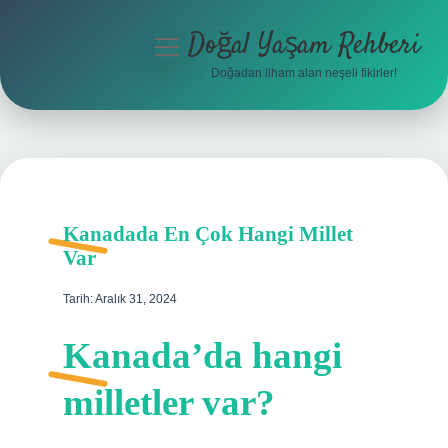
Doğal Yaşam Rehberi
menüyü
aç
Doğadan ilham alan neşeli fikirler!
Anasayfa
Gizlilik Politikası
Yasal Uyarı
Kanadada En Çok Hangi Millet
Hakkımızda
Var
Tarih: Aralık 31, 2024
Kanada’da hangi
milletler var?