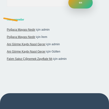
Son yorumlar
Poğaça Mayası Nedir
için
admin
Poğaça Mayası Nedir
için
İrem
Ani Görme Kaybı Nasıl Geçer
için
admin
Ani Görme Kaybı Nasıl Geçer
için
Gülten
Falım Sakız Çiğnemek Zayıflatır Mı
için
admin
r