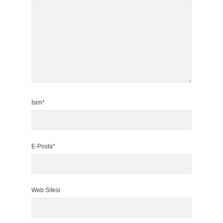
İsim*
E-Posta*
Web Sitesi