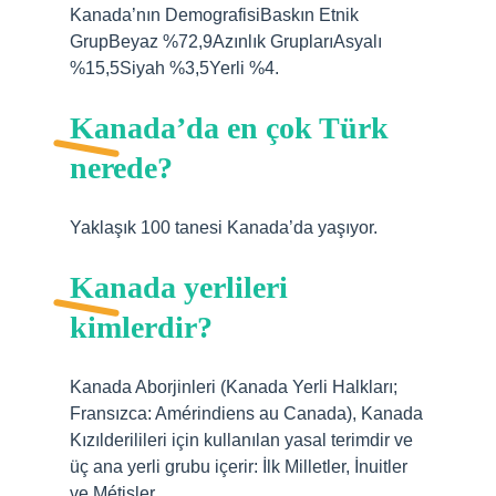
Kanada’nın DemografisiBaskın Etnik
GrupBeyaz %72,9Azınlık GruplarıAsyalı
%15,5Siyah %3,5Yerli %4.
Kanada’da en çok Türk
nerede?
Yaklaşık 100 tanesi Kanada’da yaşıyor.
Kanada yerlileri
kimlerdir?
Kanada Aborjinleri (Kanada Yerli Halkları;
Fransızca: Amérindiens au Canada), Kanada
Kızılderilileri için kullanılan yasal terimdir ve
üç ana yerli grubu içerir: İlk Milletler, İnuitler
ve Métisler.