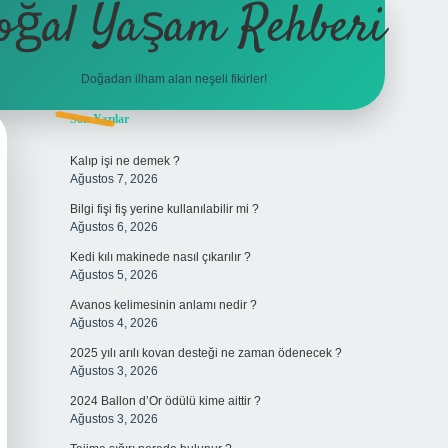
oğal Yaşam Rehberi
Doğadan ilham alan neşeli fikirler!
Sidebar
Son Yazılar
betexper
Kalıp işi ne demek ?
Ağustos 7, 2026
Bilgi fişi fiş yerine kullanılabilir mi ?
Ağustos 6, 2026
Kedi kılı makinede nasıl çıkarılır ?
Ağustos 5, 2026
Avanos kelimesinin anlamı nedir ?
Ağustos 4, 2026
2025 yılı arılı kovan desteği ne zaman ödenecek ?
Ağustos 3, 2026
2024 Ballon d’Or ödülü kime aittir ?
Ağustos 3, 2026