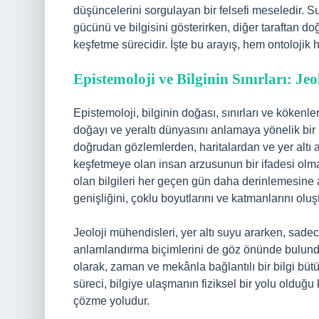
düşüncelerini sorgulayan bir felsefi meseledir. S
gücünü ve bilgisini gösterirken, diğer taraftan do
keşfetme sürecidir. İşte bu arayış, hem ontolojik
Epistemoloji ve Bilginin Sınırları: Je
Epistemoloji, bilginin doğası, sınırları ve kökenl
doğayı ve yeraltı dünyasını anlamaya yönelik bir b
doğrudan gözlemlerden, haritalardan ve yer altı 
keşfetmeye olan insan arzusunun bir ifadesi olması
olan bilgileri her geçen gün daha derinlemesine ar
genişliğini, çoklu boyutlarını ve katmanlarını oluşt
Jeoloji mühendisleri, yer altı suyu ararken, sadec
anlamlandırma biçimlerini de göz önünde bulundur
olarak, zaman ve mekânla bağlantılı bir bilgi bü
süreci, bilgiye ulaşmanın fiziksel bir yolu olduğ
çözme yoludur.