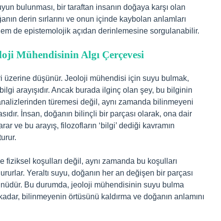
uyun bulunması, bir taraftan insanın doğaya karşı olan
ğanın derin sırlarını ve onun içinde kaybolan anlamları
 hem de epistemolojik açıdan derinlemesine sorgulanabilir.
oloji Mühendisinin Algı Çerçevesi
eri üzerine düşünür. Jeoloji mühendisi için suyu bulmak,
ilgi arayışıdır. Ancak burada ilginç olan şey, bu bilginin
analizlerinden türemesi değil, aynı zamanda bilinmeyeni
dır. İnsan, doğanın bilinçli bir parçası olarak, ona dair
ar ve bu arayış, filozofların ‘bilgi’ dediği kavramın
urur.
e fiziksel koşulları değil, aynı zamanda bu koşulları
urlar. Yeraltı suyu, doğanın her an değişen bir parçası
tünüdür. Bu durumda, jeoloji mühendisinin suyu bulma
u kadar, bilinmeyenin örtüsünü kaldırma ve doğanın anlamını