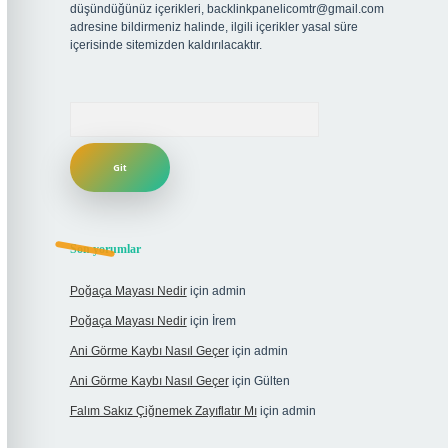
düşündüğünüz içerikleri,
backlinkpanelicomtr@gmail.com
adresine bildirmeniz halinde, ilgili içerikler yasal süre
içerisinde sitemizden kaldırılacaktır.
Arama
Son yorumlar
Poğaça Mayası Nedir
için
admin
Poğaça Mayası Nedir
için
İrem
Ani Görme Kaybı Nasıl Geçer
için
admin
Ani Görme Kaybı Nasıl Geçer
için
Gülten
Falım Sakız Çiğnemek Zayıflatır Mı
için
admin