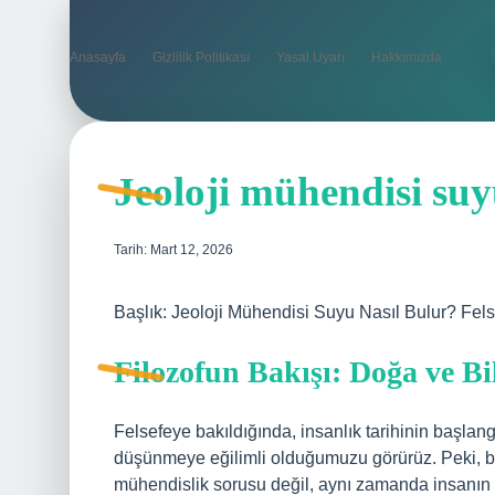
Anasayfa
Gizlilik Politikası
Yasal Uyarı
Hakkımızda
Jeoloji mühendisi suy
Tarih: Mart 12, 2026
Başlık: Jeoloji Mühendisi Suyu Nasıl Bulur? Fels
Filozofun Bakışı: Doğa ve Bi
Felsefeye bakıldığında, insanlık tarihinin başlan
düşünmeye eğilimli olduğumuzu görürüz. Peki, bir
mühendislik sorusu değil, aynı zamanda insanın doğ