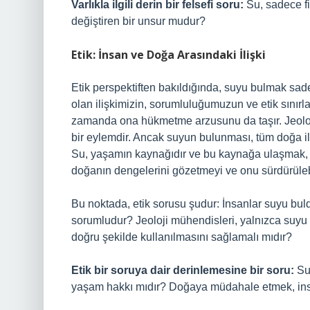
Varlıkla ilgili derin bir felsefi soru:
Su, sadece fiz
değiştiren bir unsur mudur?
Etik: İnsan ve Doğa Arasındaki İlişki
Etik perspektiften bakıldığında, suyu bulmak sa
olan ilişkimizin, sorumluluğumuzun ve etik sınırla
zamanda ona hükmetme arzusunu da taşır. Jeoloj
bir eylemdir. Ancak suyun bulunması, tüm doğa ile
Su, yaşamın kaynağıdır ve bu kaynağa ulaşmak, o
doğanın dengelerini gözetmeyi ve onu sürdürülebil
Bu noktada, etik sorusu şudur: İnsanlar suyu bu
sorumludur? Jeoloji mühendisleri, yalnızca suyu
doğru şekilde kullanılmasını sağlamalı mıdır?
Etik bir soruya dair derinlemesine bir soru:
Su,
yaşam hakkı mıdır? Doğaya müdahale etmek, in