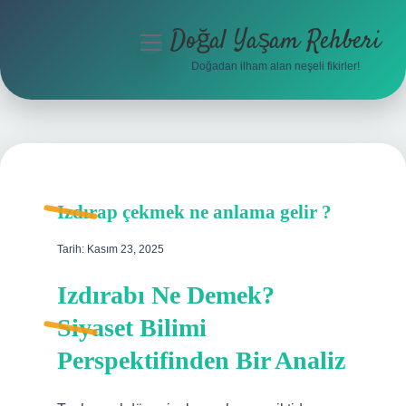
Doğal Yaşam Rehberi
menüyü
aç
Doğadan ilham alan neşeli fikirler!
Anasayfa
Gizlilik Politikası
Yasal Uyarı
Izdırap çekmek ne anlama gelir ?
Hakkımızda
Tarih: Kasım 23, 2025
Izdırabı Ne Demek?
Siyaset Bilimi
Perspektifinden Bir Analiz