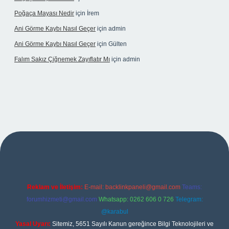
Poğaça Mayası Nedir
için
İrem
Ani Görme Kaybı Nasıl Geçer
için
admin
Ani Görme Kaybı Nasıl Geçer
için
Gülten
Falım Sakız Çiğnemek Zayıflatır Mı
için
admin
er
Reklam ve İletişim:
E-mail:
backlinkpaneli@gmail.com
Teams:
forumhizmeti@gmail.com
Whatsapp: 0262 606 0 726
Telegram:
@karabul
Yasal Uyarı:
Sitemiz, 5651 Sayılı Kanun gereğince Bilgi Teknolojileri ve