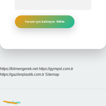
https://bilmengerek.net
https://gympol.com.tr
https://gazilerplastik.com.tr
Sitemap
Sidebar
Son Yazılar