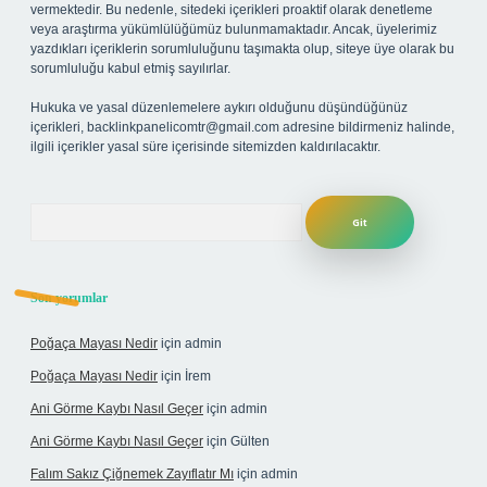
vermektedir. Bu nedenle, sitedeki içerikleri proaktif olarak denetleme
veya araştırma yükümlülüğümüz bulunmamaktadır. Ancak, üyelerimiz
yazdıkları içeriklerin sorumluluğunu taşımakta olup, siteye üye olarak bu
sorumluluğu kabul etmiş sayılırlar.
Hukuka ve yasal düzenlemelere aykırı olduğunu düşündüğünüz
içerikleri,
backlinkpanelicomtr@gmail.com
adresine bildirmeniz halinde,
ilgili içerikler yasal süre içerisinde sitemizden kaldırılacaktır.
Arama
Son yorumlar
Poğaça Mayası Nedir
için
admin
Poğaça Mayası Nedir
için
İrem
Ani Görme Kaybı Nasıl Geçer
için
admin
Ani Görme Kaybı Nasıl Geçer
için
Gülten
Falım Sakız Çiğnemek Zayıflatır Mı
için
admin