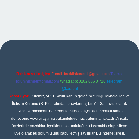
r
Reklam ve İletişim:
E-mail:
backlinkpaneli@gmail.com
Teams:
forumhizmeti@gmail.com
Whatsapp: 0262 606 0 726
Telegram:
@karabul
Yasal Uyarı:
Sitemiz, 5651 Sayılı Kanun gereğince Bilgi Teknolojileri ve
İletişim Kurumu (BTK) tarafından onaylanmış bir Yer Sağlayıcı olarak
hizmet vermektedir. Bu nedenle, sitedeki içerikleri proaktif olarak
denetleme veya araştırma yükümlülüğümüz bulunmamaktadır. Ancak,
üyelerimiz yazdıkları içeriklerin sorumluluğunu taşımakta olup, siteye
üye olarak bu sorumluluğu kabul etmiş sayılırlar. Bu internet sitesi,