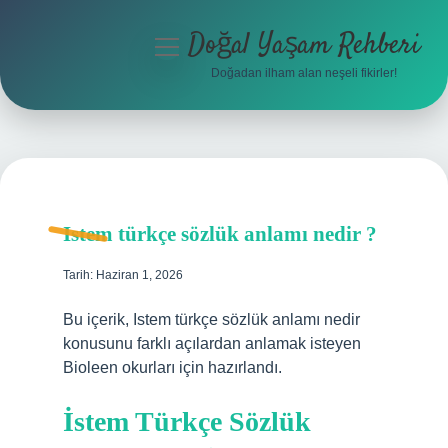
Doğal Yaşam Rehberi
menüyü
aç
Doğadan ilham alan neşeli fikirler!
Anasayfa
Gizlilik Politikası
Yasal Uyarı
Istem türkçe sözlük anlamı nedir ?
Hakkımızda
Tarih: Haziran 1, 2026
Bu içerik, Istem türkçe sözlük anlamı nedir
konusunu farklı açılardan anlamak isteyen
Bioleen okurları için hazırlandı.
İstem Türkçe Sözlük