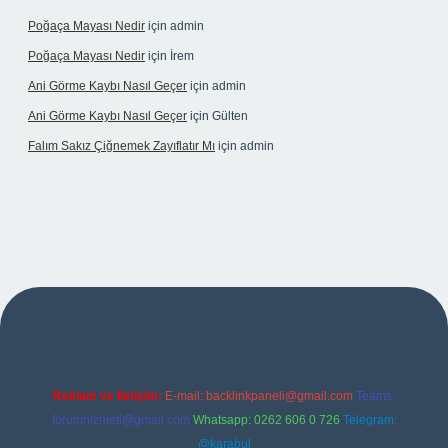
Poğaça Mayası Nedir
için
admin
Poğaça Mayası Nedir
için
İrem
Ani Görme Kaybı Nasıl Geçer
için
admin
Ani Görme Kaybı Nasıl Geçer
için
Gülten
Falım Sakız Çiğnemek Zayıflatır Mı
için
admin
er
Reklam ve İletişim:
E-mail:
backlinkpaneli@gmail.com
Teams:
forumhizmeti@gmail.com
Whatsapp: 0262 606 0 726
Telegram:
@karabul