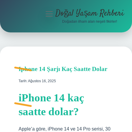
Doğal Yaşam Rehberi
menüyü
aç
Doğadan ilham alan neşeli fikirler!
Anasayfa
Gizlilik Politikası
Yasal Uyarı
Iphone 14 Şarjı Kaç Saatte Dolar
Hakkımızda
Tarih: Ağustos 16, 2025
iPhone 14 kaç
saatte dolar?
Apple’a göre, iPhone 14 ve 14 Pro serisi, 30