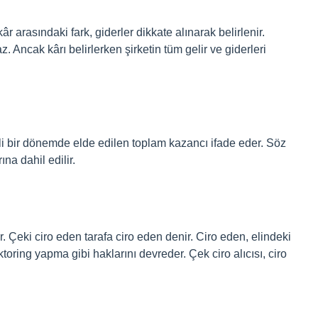
âr arasındaki fark, giderler dikkate alınarak belirlenir.
az. Ancak kârı belirlerken şirketin tüm gelir ve giderleri
irli bir dönemde elde edilen toplam kazancı ifade eder. Söz
na dahil edilir.
r. Çeki ciro eden tarafa ciro eden denir. Ciro eden, elindeki
toring yapma gibi haklarını devreder. Çek ciro alıcısı, ciro