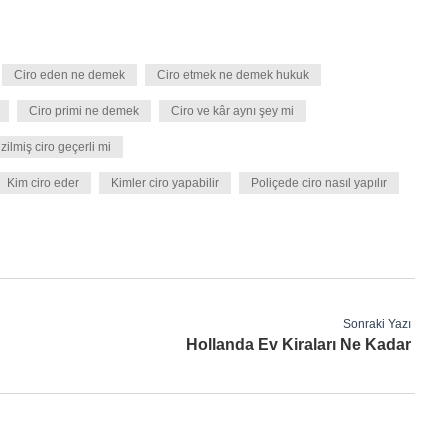
Ciro eden ne demek
Ciro etmek ne demek hukuk
Ciro primi ne demek
Ciro ve kâr aynı şey mi
zilmiş ciro geçerli mi
Kim ciro eder
Kimler ciro yapabilir
Poliçede ciro nasıl yapılır
Sonraki Yazı
Hollanda Ev Kiraları Ne Kadar