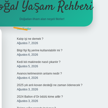
oğal Yaşam Rehberi
Doğadan ilham alan neşeli fikirler!
Sidebar
Son Yazılar
betexper
Kalıp işi ne demek ?
Ağustos 7, 2026
Bilgi fişi fiş yerine kullanılabilir mi ?
Ağustos 6, 2026
Kedi kılı makinede nasıl çıkarılır ?
Ağustos 5, 2026
Avanos kelimesinin anlamı nedir ?
Ağustos 4, 2026
2025 yılı arılı kovan desteği ne zaman ödenecek ?
Ağustos 3, 2026
2024 Ballon d’Or ödülü kime aittir ?
Ağustos 3, 2026