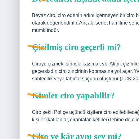
Beyaz ciro, ciro edenin adını içermeyen bir ciro b
olarak değerlendirilir. Ancak, senet hamiline sen
mümkündür.
Çizilmiş ciro geçerli mi?
Ciroyu çizmek, silmek, kazımak vb. Atipik çizimler 
geçersizdir; ciro zincirinin kopmasına yol açar. Y
sahtecilik veya tahrifat suçunu oluşturur (TCK 20
Kimler ciro yapabilir?
Ciro şekli Poliçe üçüncü kişilere ciro edilebileceğ
kişiler (katılanlar, cirantalar, kefiller) lehine de c
Ciro ve kâr aynı şey mi?