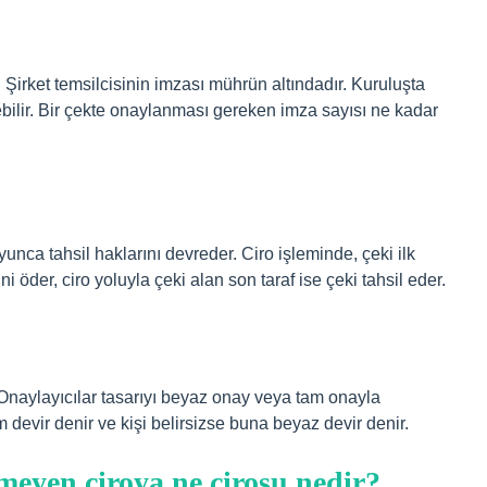
 Şirket temsilcisinin imzası mührün altındadır. Kuruluşta
ebilir. Bir çekte onaylanması gereken imza sayısı ne kadar
unca tahsil haklarını devreder. Ciro işleminde, çeki ilk
i öder, ciro yoluyla çeki alan son taraf ise çeki tahsil eder.
. Onaylayıcılar tasarıyı beyaz onay veya tam onayla
 devir denir ve kişi belirsizse buna beyaz devir denir.
rmeyen ciroya ne cirosu nedir?