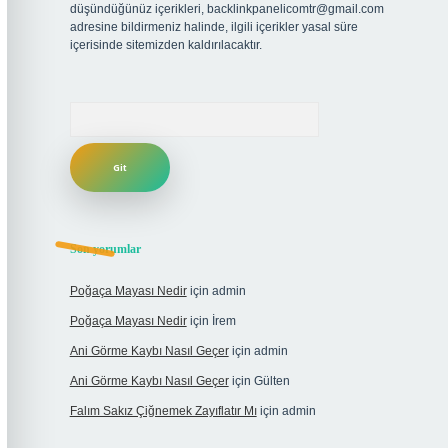
düşündüğünüz içerikleri,
backlinkpanelicomtr@gmail.com
adresine bildirmeniz halinde, ilgili içerikler yasal süre
içerisinde sitemizden kaldırılacaktır.
Arama
Son yorumlar
Poğaça Mayası Nedir
için
admin
Poğaça Mayası Nedir
için
İrem
Ani Görme Kaybı Nasıl Geçer
için
admin
Ani Görme Kaybı Nasıl Geçer
için
Gülten
Falım Sakız Çiğnemek Zayıflatır Mı
için
admin