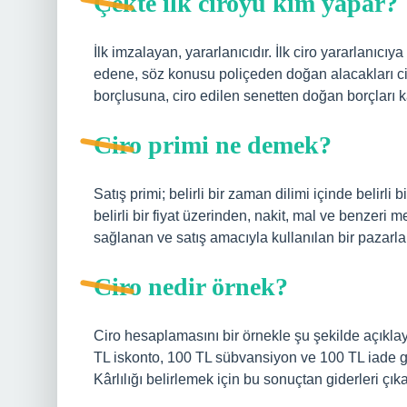
Çekte ilk ciroyu kim yapar?
İlk imzalayan, yararlanıcıdır. İlk ciro yararlanıcıya
edene, söz konusu poliçeden doğan alacakları ciro
borçlusuna, ciro edilen senetten doğan borçları k
Ciro primi ne demek?
Satış primi; belirli bir zaman dilimi içinde belirli
belirli bir fiyat üzerinden, nakit, mal ve benzeri 
sağlanan ve satış amacıyla kullanılan bir pazarl
Ciro nedir örnek?
Ciro hesaplamasını bir örnekle şu şekilde açıklay
TL iskonto, 100 TL sübvansiyon ve 100 TL iade gid
Kârlılığı belirlemek için bu sonuçtan giderleri çık