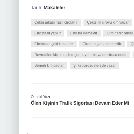
Tarih:
Makaleler
Çekin arkası nasıl cirolanır
Çekte ilk ciroyu kim yapar
Ciro nasıl yapılır
Ciro ne demektir
Ciro nedir örnek
Cirolanan çeki kim öder
Cironun şartları nelerdir
Çi
Devredilen kişinin adını içermeyen ciroya ne cirosu nedir
Senedi kim cirolar
Şirket cirosu nerede yazar
Önceki Yazı
Ölen Kişinin Trafik Sigortası Devam Eder Mi