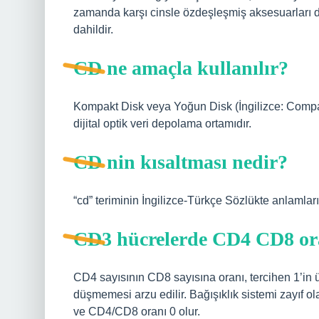
zamanda karşı cinsle özdeşleşmiş aksesuarları da 
dahildir.
CD ne amaçla kullanılır?
Kompakt Disk veya Yoğun Disk (İngilizce: Compact 
dijital optik veri depolama ortamıdır.
CD nin kısaltması nedir?
“cd” teriminin İngilizce-Türkçe Sözlükte anlamlar
CD3 hücrelerde CD4 CD8 ora
CD4 sayısının CD8 sayısına oranı, tercihen 1’in üz
düşmemesi arzu edilir. Bağışıklık sistemi zayıf ol
ve CD4/CD8 oranı 0 olur.