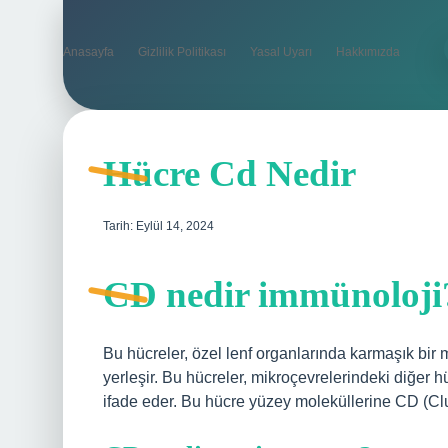
Anasayfa
Gizlilik Politikası
Yasal Uyarı
Hakkımızda
Hücre Cd Nedir
Tarih: Eylül 14, 2024
CD nedir immünoloji
Bu hücreler, özel lenf organlarında karmaşık bi
yerleşir. Bu hücreler, mikroçevrelerindeki diğer h
ifade eder. Bu hücre yüzey moleküllerine CD (Clus