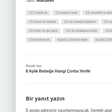
Tarih:
Makaleler
CD 3 nedir tıp
CD analizi nedir
CD cinsellik ne de
CD hücre ne demek
CD ne amaçla kullanılır
CD ne
CD nedir ne işe yarar
CD nin kısaltması nedir
CD t
CD4 lenfosit mi
Kanda CD3 testi nedir
Kanda CD4
Önceki Yazı
8 Aylık Bebeğe Hangi Çorba Verilir
Bir yanıt yazın
E-posta adresiniz yayınlanmayacak.
Gerekli ala