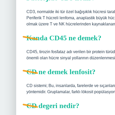
CD3, normalde iki tür özel bağışıklık hücresi taraf
Periferik T hücreli lenfoma, anaplastik büyük hü
olmak üzere T ve NK hücrelerinden kaynaklanan
Kanda CD45 ne demek?
CD45, tirozin fosfataz adı verilen bir protein türü
önemli olan hücre sinyal yollarının düzenlenmesi
CD ne demek lenfosit?
CD sistemi; Bu, insanlarda, farelerde ve sıçanlard
yöntemidir. Gruplamalar, farklı lökosit popülasyonl
CD degeri nedir?