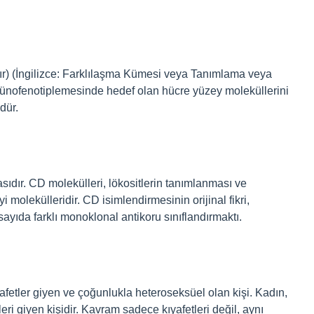
lır) (İngilizce: Farklılaşma Kümesi veya Tanımlama veya
mmünofenotiplemesinde hedef olan hücre yüzey moleküllerini
dür.
masıdır. CD molekülleri, lökositlerin tanımlanması ve
 molekülleridir. CD isimlendirmesinin orijinal fikri,
sayıda farklı monoklonal antikoru sınıflandırmaktı.
fetler giyen ve çoğunlukla heteroseksüel olan kişi. Kadın,
leri giyen kişidir. Kavram sadece kıyafetleri değil, aynı