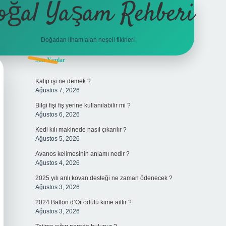
oğal Yaşam Rehberi
Doğadan ilham alan neşeli fikirler!
Sidebar
Son Yazılar
betexper
Kalıp işi ne demek ?
Ağustos 7, 2026
Bilgi fişi fiş yerine kullanılabilir mi ?
Ağustos 6, 2026
Kedi kılı makinede nasıl çıkarılır ?
Ağustos 5, 2026
Avanos kelimesinin anlamı nedir ?
Ağustos 4, 2026
2025 yılı arılı kovan desteği ne zaman ödenecek ?
Ağustos 3, 2026
2024 Ballon d’Or ödülü kime aittir ?
Ağustos 3, 2026