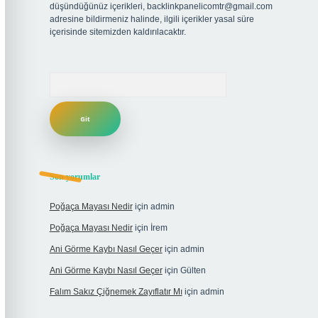
düşündüğünüz içerikleri,
backlinkpanelicomtr@gmail.com
adresine bildirmeniz halinde, ilgili içerikler yasal süre
içerisinde sitemizden kaldırılacaktır.
Arama
Son yorumlar
Poğaça Mayası Nedir
için
admin
Poğaça Mayası Nedir
için
İrem
Ani Görme Kaybı Nasıl Geçer
için
admin
Ani Görme Kaybı Nasıl Geçer
için
Gülten
Falım Sakız Çiğnemek Zayıflatır Mı
için
admin