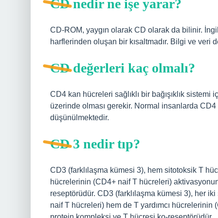
CD nedir ne işe yarar?
CD-ROM, yaygın olarak CD olarak da bilinir. İn
harflerinden oluşan bir kısaltmadır. Bilgi ve veri d
CD değerleri kaç olmalı?
CD4 kan hücreleri sağlıklı bir bağışıklık sistemi 
üzerinde olması gerekir. Normal insanlarda CD4 
düşünülmektedir.
CD 3 nedir tıp?
CD3 (farklılaşma kümesi 3), hem sitotoksik T hüc
hücrelerinin (CD4+ naif T hücreleri) aktivasyonu
reseptörüdür. CD3 (farklılaşma kümesi 3), her iki
naif T hücreleri) hem de T yardımcı hücrelerinin 
protein kompleksi ve T hücresi ko-reseptörüdür.