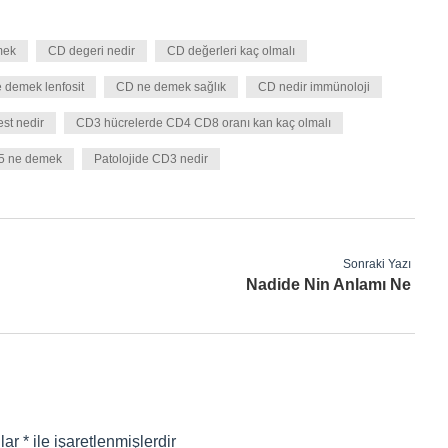
mek
CD degeri nedir
CD değerleri kaç olmalı
 demek lenfosit
CD ne demek sağlık
CD nedir immünoloji
est nedir
CD3 hücrelerde CD4 CD8 oranı kan kaç olmalı
5 ne demek
Patolojide CD3 nedir
Sonraki Yazı
Nadide Nin Anlamı Ne
nlar
*
ile işaretlenmişlerdir