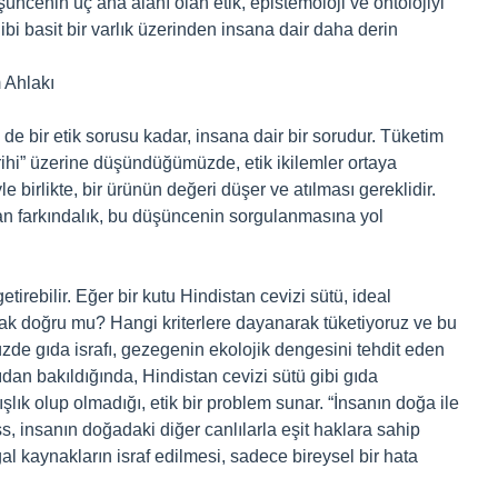
üncenin üç ana alanı olan etik, epistemoloji ve ontolojiyi
bi basit bir varlık üzerinden insana dair daha derin
 Ahlakı
de bir etik sorusu kadar, insana dair bir sorudur. Tüketim
ihi” üzerine düşündüğümüzde, etik ikilemler ortaya
e birlikte, bir ürünün değeri düşer ve atılması gereklidir.
rtan farkındalık, bu düşüncenin sorgulanmasına yol
tirebilir. Eğer bir kutu Hindistan cevizi sütü, ideal
ak doğru mu? Hangi kriterlere dayanarak tüketiyoruz ve bu
üzde gıda israfı, gezegenin ekolojik dengesini tehdit eden
ıdan bakıldığında, Hindistan cevizi sütü gibi gıda
şlık olup olmadığı, etik bir problem sunar. “İnsanın doğa ile
s, insanın doğadaki diğer canlılarla eşit haklara sahip
al kaynakların israf edilmesi, sadece bireysel bir hata