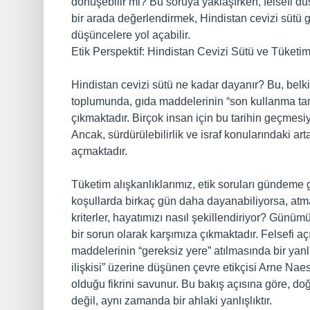
dönüşebilir mi? Bu soruya yaklaşırken, felsefi düş
bir arada değerlendirmek, Hindistan cevizi sütü gi
düşüncelere yol açabilir.
Etik Perspektif: Hindistan Cevizi Sütü ve Tüketim
Hindistan cevizi sütü ne kadar dayanır? Bu, belki 
toplumunda, gıda maddelerinin “son kullanma tar
çıkmaktadır. Birçok insan için bu tarihin geçmesiyl
Ancak, sürdürülebilirlik ve israf konularındaki a
açmaktadır.
Tüketim alışkanlıklarımız, etik soruları gündeme ge
koşullarda birkaç gün daha dayanabiliyorsa, atm
kriterler, hayatımızı nasıl şekillendiriyor? Günüm
bir sorun olarak karşımıza çıkmaktadır. Felsefi aç
maddelerinin “gereksiz yere” atılmasında bir yanlı
ilişkisi” üzerine düşünen çevre etikçisi Arne Naes
olduğu fikrini savunur. Bu bakış açısına göre, doğ
değil, aynı zamanda bir ahlaki yanlışlıktır.