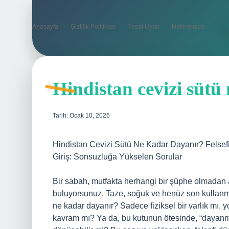
Anasayfa
Gizlilik Politikası
Yasal Uyarı
Hakkımızda
Hindistan cevizi sütü
Tarih: Ocak 10, 2026
Hindistan Cevizi Sütü Ne Kadar Dayanır? Felsefi
Giriş: Sonsuzluğa Yükselen Sorular
Bir sabah, mutfakta herhangi bir şüphe olmadan a
buluyorsunuz. Taze, soğuk ve henüz son kullanm
ne kadar dayanır? Sadece fiziksel bir varlık mı, y
kavram mı? Ya da, bu kutunun ötesinde, “dayanma”