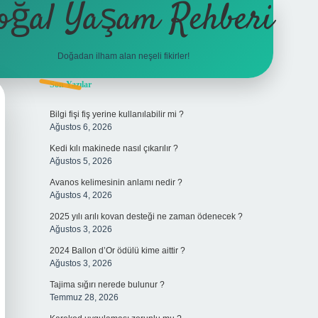
oğal Yaşam Rehberi
Doğadan ilham alan neşeli fikirler!
Sidebar
Son Yazılar
betexper
Bilgi fişi fiş yerine kullanılabilir mi ?
Ağustos 6, 2026
Kedi kılı makinede nasıl çıkarılır ?
Ağustos 5, 2026
Avanos kelimesinin anlamı nedir ?
Ağustos 4, 2026
2025 yılı arılı kovan desteği ne zaman ödenecek ?
Ağustos 3, 2026
2024 Ballon d’Or ödülü kime aittir ?
Ağustos 3, 2026
Tajima sığırı nerede bulunur ?
Temmuz 28, 2026