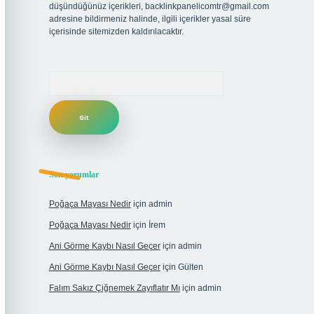
düşündüğünüz içerikleri,
backlinkpanelicomtr@gmail.com
adresine bildirmeniz halinde, ilgili içerikler yasal süre
içerisinde sitemizden kaldırılacaktır.
Arama
Son yorumlar
Poğaça Mayası Nedir
için
admin
Poğaça Mayası Nedir
için
İrem
Ani Görme Kaybı Nasıl Geçer
için
admin
Ani Görme Kaybı Nasıl Geçer
için
Gülten
Falım Sakız Çiğnemek Zayıflatır Mı
için
admin