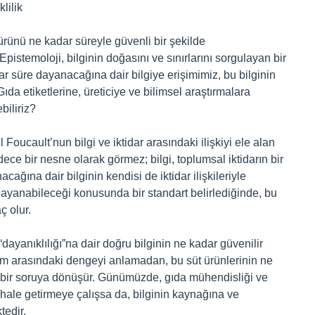
lilik
r ürünü ne kadar süreyle güvenli bir şekilde
Epistemoloji, bilginin doğasını ve sınırlarını sorgulayan bir
dar süre dayanacağına dair bilgiye erişimimiz, bu bilginin
ıda etiketlerine, üreticiye ve bilimsel araştırmalara
biliriz?
oucault’nun bilgi ve iktidar arasındaki ilişkiyi ele alan
dece bir nesne olarak görmez; bilgi, toplumsal iktidarın bir
ağına dair bilginin kendisi de iktidar ilişkileriyle
r dayanabileceği konusunda bir standart belirlediğinde, bu
ç olur.
dayanıklılığı”na dair doğru bilginin ne kadar güvenilir
şim arasındaki dengeyi anlamadan, bu süt ürünlerinin ne
 bir soruya dönüşür. Günümüzde, gıda mühendisliği ve
r hale getirmeye çalışsa da, bilginin kaynağına ve
edir.