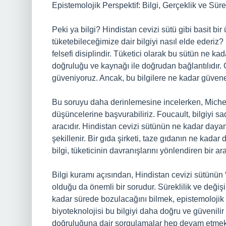
Epistemolojik Perspektif: Bilgi, Gerçeklik ve Sürek
Peki ya bilgi? Hindistan cevizi sütü gibi basit bi
tüketebileceğimize dair bilgiyi nasıl elde ederiz? 
felsefi disiplindir. Tüketici olarak bu sütün ne ka
doğruluğu ve kaynağı ile doğrudan bağlantılıdır. G
güveniyoruz. Ancak, bu bilgilere ne kadar güvene
Bu soruyu daha derinlemesine incelerken, Michel F
düşüncelerine başvurabiliriz. Foucault, bilgiyi sa
aracıdır. Hindistan cevizi sütünün ne kadar dayanac
şekillenir. Bir gıda şirketi, taze gıdanın ne kada
bilgi, tüketicinin davranışlarını yönlendiren bir ara
Bilgi kuramı açısından, Hindistan cevizi sütünün “
olduğu da önemli bir sorudur. Süreklilik ve deği
kadar sürede bozulacağını bilmek, epistemolojik
biyoteknolojisi bu bilgiyi daha doğru ve güvenili
doğruluğuna dair sorgulamalar hep devam etmekt