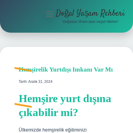
Doğal Yaşam Rehberi
menüyü
aç
Doğadan ilham alan neşeli fikirler!
Anasayfa
Gizlilik Politikası
Yasal Uyarı
Hemşirelik Yurtdışı Imkanı Var Mı
Hakkımızda
Tarih: Aralık 31, 2024
Hemşire yurt dışına
çıkabilir mi?
Ülkemizde hemşirelik eğitiminizi