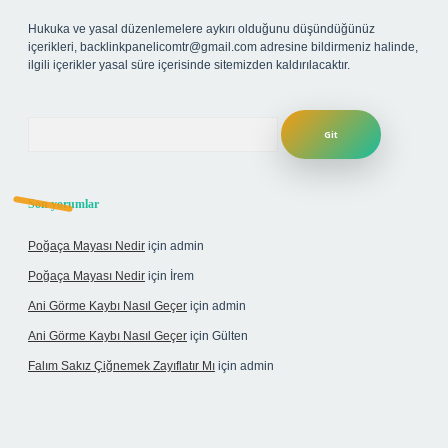
Hukuka ve yasal düzenlemelere aykırı olduğunu düşündüğünüz
içerikleri,
backlinkpanelicomtr@gmail.com
adresine bildirmeniz halinde,
ilgili içerikler yasal süre içerisinde sitemizden kaldırılacaktır.
Arama
Son yorumlar
Poğaça Mayası Nedir
için
admin
Poğaça Mayası Nedir
için
İrem
Ani Görme Kaybı Nasıl Geçer
için
admin
Ani Görme Kaybı Nasıl Geçer
için
Gülten
Falım Sakız Çiğnemek Zayıflatır Mı
için
admin