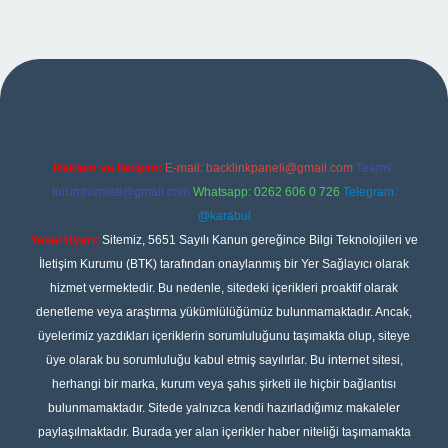
r
Reklam ve İletişim:
E-mail:
backlinkpaneli@gmail.com
Teams:
forumhizmeti@gmail.com
Whatsapp: 0262 606 0 726
Telegram:
@karabul
Yasal Uyarı:
Sitemiz, 5651 Sayılı Kanun gereğince Bilgi Teknolojileri ve
İletişim Kurumu (BTK) tarafından onaylanmış bir Yer Sağlayıcı olarak
hizmet vermektedir. Bu nedenle, sitedeki içerikleri proaktif olarak
denetleme veya araştırma yükümlülüğümüz bulunmamaktadır. Ancak,
üyelerimiz yazdıkları içeriklerin sorumluluğunu taşımakta olup, siteye
üye olarak bu sorumluluğu kabul etmiş sayılırlar. Bu internet sitesi,
herhangi bir marka, kurum veya şahıs şirketi ile hiçbir bağlantısı
bulunmamaktadır. Sitede yalnızca kendi hazırladığımız makaleler
paylaşılmaktadır. Burada yer alan içerikler haber niteliği taşımamakta