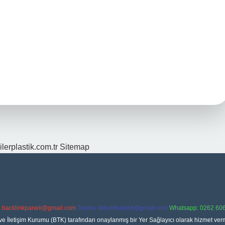
ilerplastik.com.tr
Sitemap
:
backlinkpaneli@gmail.com
Teams:
forumhizmeti@gmail.com
Whatsapp: 0262 606
ve İletişim Kurumu (BTK) tarafından onaylanmış bir Yer Sağlayıcı olarak hizmet verm