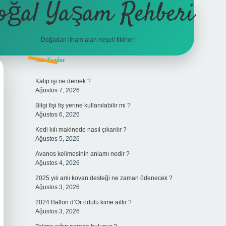
oğal Yaşam Rehberi
Doğadan ilham alan neşeli fikirler!
Sidebar
Son Yazılar
betexper
Kalıp işi ne demek ?
Ağustos 7, 2026
Bilgi fişi fiş yerine kullanılabilir mi ?
Ağustos 6, 2026
Kedi kılı makinede nasıl çıkarılır ?
Ağustos 5, 2026
Avanos kelimesinin anlamı nedir ?
Ağustos 4, 2026
2025 yılı arılı kovan desteği ne zaman ödenecek ?
Ağustos 3, 2026
2024 Ballon d’Or ödülü kime aittir ?
Ağustos 3, 2026