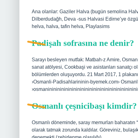
Ana olanlar: Gaziler Halva (bugün semolina Halv
Dilberdudağh, Deva -sus Halvasi Edirne’ye özgü, “
helva, halva, tafin helva, Playlasims
Padişah sofrasına ne denir?
Sarayı besleyen mutfak: Matbah-z Amire, Osmanlı
sanat atölyesi, Cookbaşi ve asistanları sanatçı ol
bölümlerden oluşuyordu. 21 Mart 2017, 1 plakan
›Osmanli-Padisahlarininin-byemek.com› Osmanli-p
›osmaninininininininininininininininininininininini
Osmanlı çeşnicibaşı kimdir?
Osmanlı döneminde, saray memurları baharatın “ba
olarak tatmak zorunda kaldılar. Göreviniz, bulaşık
denemekti (zehirlenme olasılığı).