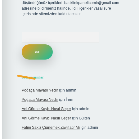
düşündüğünüz içerikleri,
backlinkpanelicomtr@gmail.com
adresine bildirmeniz halinde, ilgili içerikler yasal süre
içerisinde sitemizden kaldırılacaktır.
Arama
Son yorumlar
Poğaça Mayası Nedir
için
admin
Poğaça Mayası Nedir
için
İrem
Ani Görme Kaybı Nasıl Geçer
için
admin
Ani Görme Kaybı Nasıl Geçer
için
Gülten
Falım Sakız Çiğnemek Zayıflatır Mı
için
admin