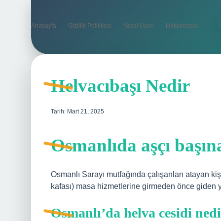
Anasayfa
Gizlilik Politikası
Yasal Uyarı
Hakkımızda
Helvacıbaşı Nedir
Tarih: Mart 21, 2025
Osmanlıda aşçı başın
Osmanlı Sarayı mutfağında çalışanları atayan kişi,
kafası) masa hizmetlerine girmeden önce giden yiy
Osmanlı’da helva cesidi ned