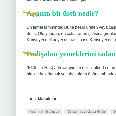
Aşçının bir üstü nedir?
En temel tanımında; Buna besin üreten veya çeşitli
denir. Öte yandan, en çok aranan çalışma gruplar
Kariyeyer.netkariyer.net ›ascibasi› Kariyeyer.net
Padişahın yemeklerini tadan 
“Ekâbir -i Hâs) adlı sarayın en eskisi altında ola
birlikte hazırlamak ve tabakaların önüne tablodaki
Tarih:
Makaleler
Aşçının bir üstü nedir
Osmanlı çeşnicibaşı kimdir
O