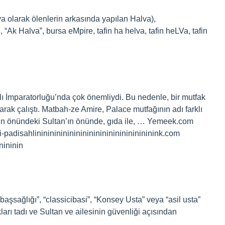
a olarak ölenlerin arkasında yapılan Halva),
Ak Halva”, bursa eMpire, tafin ha helva, tafin heLVa, tafin
 İmparatorluğu’nda çok önemliydi. Bu nedenle, bir mutfak
arak çalıştı. Matbah-ze Amire, Palace mutfağının adı farklı
ın önündeki Sultan’ın önünde, gıda ile, … Yemeek.com
adisahlininininininininininininininininininink.com
nininin
şsağlığı”, “classicibasi”, “Konsey Usta” veya “asil usta”
ları tadı ve Sultan ve ailesinin güvenliği açısından