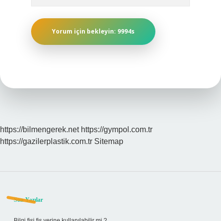
https://bilmengerek.net
https://gympol.com.tr
https://gazilerplastik.com.tr
Sitemap
Sidebar
Son Yazılar
Bilgi fişi fiş yerine kullanılabilir mi ?