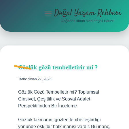
Doğal Yaşam Rehberi
menüyü
aç
Doğadan ilham alan neşeli fikirler!
Anasayfa
Gizlilik Politikası
Yasal Uyarı
Gözlük gözü tembelletirir mi ?
Hakkımızda
Tarih: Nisan 27, 2026
Gözlük Gözü Tembelletir mi? Toplumsal
Cinsiyet, Çeşitlilik ve Sosyal Adalet
Perspektifinden Bir İnceleme
Gözlük takmanın, gözleri tembelleştirdiği
yönünde eski bir halk inanışı vardır. Bu inanç,