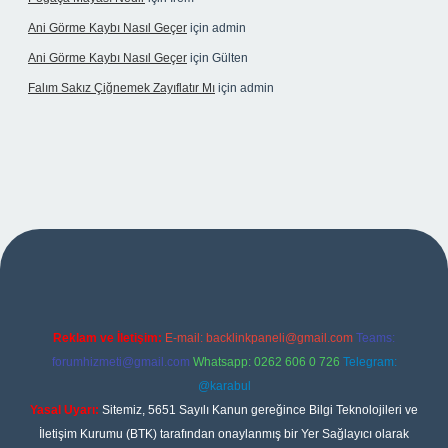
Ani Görme Kaybı Nasıl Geçer
için
admin
Ani Görme Kaybı Nasıl Geçer
için
Gülten
Falım Sakız Çiğnemek Zayıflatır Mı
için
admin
exper
Reklam ve İletişim:
E-mail:
backlinkpaneli@gmail.com
Teams:
forumhizmeti@gmail.com
Whatsapp: 0262 606 0 726
Telegram:
@karabul
Yasal Uyarı:
Sitemiz, 5651 Sayılı Kanun gereğince Bilgi Teknolojileri ve
İletişim Kurumu (BTK) tarafından onaylanmış bir Yer Sağlayıcı olarak