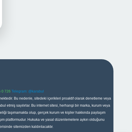
 0 726
Telegram: @karabul
ektedir. Bu nedenle, sitedeki içerikleri proaktif olarak denetleme veya
 etmiş sayılırlar. Bu internet sitesi, herhangi bir marka, kurum veya
niteliği taşımamakta olup, gerçek kurum ve kişiler hakkında paylaşım
laşım platformudur. Hukuka ve yasal düzenlemelere aykırı olduğunu
erisinde sitemizden kaldırılacaktır.