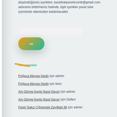
düşündüğünüz içerikleri,
backlinkpanelicomtr@gmail.com
adresine bildirmeniz halinde, ilgili içerikler yasal süre
içerisinde sitemizden kaldırılacaktır.
Arama
Son yorumlar
Poğaça Mayası Nedir
için
admin
Poğaça Mayası Nedir
için
İrem
Ani Görme Kaybı Nasıl Geçer
için
admin
Ani Görme Kaybı Nasıl Geçer
için
Gülten
Falım Sakız Çiğnemek Zayıflatır Mı
için
admin