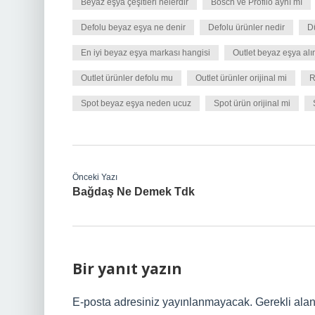
Beyaz eşya çeşitleri nelerdir
Bosch ve Profilo aynı mı
Defolu beyaz eşya ne denir
Defolu ürünler nedir
D
En iyi beyaz eşya markası hangisi
Outlet beyaz eşya alın
Outlet ürünler defolu mu
Outlet ürünler orijinal mi
R
Spot beyaz eşya neden ucuz
Spot ürün orijinal mi
Önceki Yazı
Bağdaş Ne Demek Tdk
Bir yanıt yazın
E-posta adresiniz yayınlanmayacak.
Gerekli ala