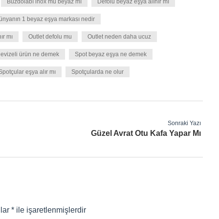
Buzdolabı inox mu beyaz mı
Defolu beyaz eşya alınır mı
ünyanın 1 beyaz eşya markası nedir
ır mı
Outlet defolu mu
Outlet neden daha ucuz
evizeli ürün ne demek
Spot beyaz eşya ne demek
Spotçular eşya alır mı
Spotçularda ne olur
Sonraki Yazı
Güzel Avrat Otu Kafa Yapar Mı
nlar
*
ile işaretlenmişlerdir