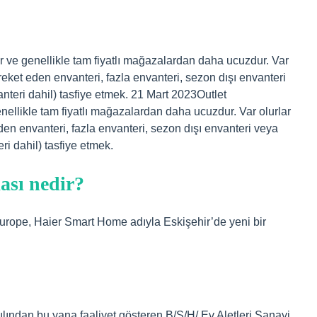
r ve genellikle tam fiyatlı mağazalardan daha ucuzdur. Var
reket eden envanteri, fazla envanteri, sezon dışı envanteri
anteri dahil) tasfiye etmek. 21 Mart 2023Outlet
nellikle tam fiyatlı mağazalardan daha ucuzdur. Var olurlar
en envanteri, fazla envanteri, sezon dışı envanteri veya
ri dahil) tasfiye etmek.
ası nedir?
urope, Haier Smart Home adıyla Eskişehir’de yeni bir
 yılından bu yana faaliyet gösteren B/S/H/ Ev Aletleri Sanayi