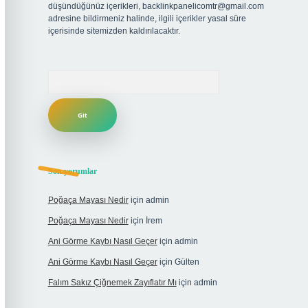
düşündüğünüz içerikleri,
backlinkpanelicomtr@gmail.com
adresine bildirmeniz halinde, ilgili içerikler yasal süre
içerisinde sitemizden kaldırılacaktır.
Arama
Son yorumlar
Poğaça Mayası Nedir
için
admin
Poğaça Mayası Nedir
için
İrem
Ani Görme Kaybı Nasıl Geçer
için
admin
Ani Görme Kaybı Nasıl Geçer
için
Gülten
Falım Sakız Çiğnemek Zayıflatır Mı
için
admin