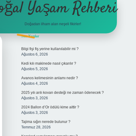
oğal Yaşam Rehberi
Doğadan ilham alan neşeli fikirler!
Sidebar
Son Yazılar
betexper
Bilgi fişi fiş yerine kullanılabilir mi ?
Ağustos 6, 2026
Kedi kılı makinede nasıl çıkarılır ?
Ağustos 5, 2026
Avanos kelimesinin anlamı nedir ?
Ağustos 4, 2026
2025 yılı arılı kovan desteği ne zaman ödenecek ?
Ağustos 3, 2026
2024 Ballon d’Or ödülü kime aittir ?
Ağustos 3, 2026
Tajima sığırı nerede bulunur ?
Temmuz 28, 2026