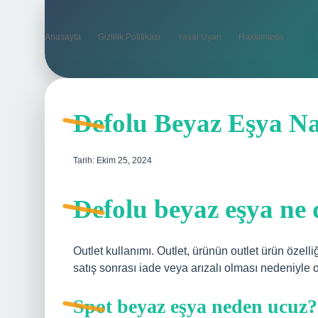
Anasayfa
Gizlilik Politikası
Yasal Uyarı
Hakkımızda
Defolu Beyaz Eşya Na
Tarih: Ekim 25, 2024
Defolu beyaz eşya ne 
Outlet kullanımı. Outlet, ürünün outlet ürün özell
satış sonrası iade veya arızalı olması nedeniyle 
Spot beyaz eşya neden ucuz?