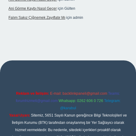
Ani Görme Kaybı Nasıl Geçer
için
Gülten
Falım Sakız Çiğnemek Zayıflatır Mı
için
admin
er
Reklam ve İletişim:
E-mail:
backlinkpaneli@gmail.com
Teams:
forumhizmeti@gmail.com
Whatsapp: 0262 606 0 726
Telegram:
@karabul
Yasal Uyarı:
Sitemiz, 5651 Sayılı Kanun gereğince Bilgi Teknolojileri ve
İletişim Kurumu (BTK) tarafından onaylanmış bir Yer Sağlayıcı olarak
hizmet vermektedir. Bu nedenle, sitedeki içerikleri proaktif olarak