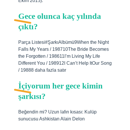
Ekim 2015).
Gece olunca kaç yılında
çıktı?
Parça Listesi#ŞarkıAlbümü9When the Night
Falls My Years / 198710The Bride Becomes
the Forgotten / 198611I’m Living My Life
Different You / 198912I Can’t Help ItOur Song
/ 19888 daha fazla satır
İçiyorum her gece kimin
şarkısı?
Beğendin mi? Uzun lafın kısası: Kulüp
sunucusu Ashkistan Alain Delon