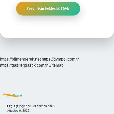
https://bilmengerek.net
https://gympol.com.tr
https://gazilerplastik.com.tr
Sitemap
Sidebar
Son Yazılar
Bilgi fişi fiş yerine kullanılabilir mi ?
Ağustos 6, 2026