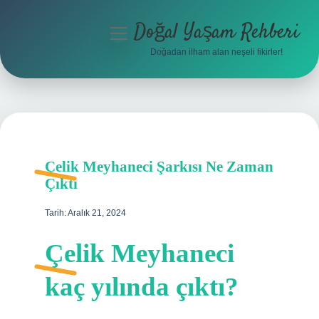
Doğal Yaşam Rehberi
menüyü
aç
Doğadan ilham alan neşeli fikirler!
Anasayfa
Gizlilik Politikası
Yasal Uyarı
Çelik Meyhaneci Şarkısı Ne Zaman
Hakkımızda
Çıktı
Tarih: Aralık 21, 2024
Çelik Meyhaneci
kaç yılında çıktı?