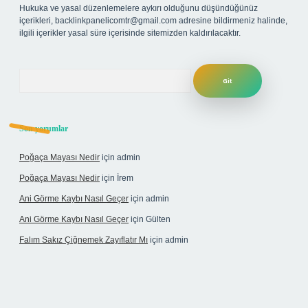
Hukuka ve yasal düzenlemelere aykırı olduğunu düşündüğünüz
içerikleri,
backlinkpanelicomtr@gmail.com
adresine bildirmeniz halinde,
ilgili içerikler yasal süre içerisinde sitemizden kaldırılacaktır.
Arama
Son yorumlar
Poğaça Mayası Nedir
için
admin
Poğaça Mayası Nedir
için
İrem
Ani Görme Kaybı Nasıl Geçer
için
admin
Ani Görme Kaybı Nasıl Geçer
için
Gülten
Falım Sakız Çiğnemek Zayıflatır Mı
için
admin