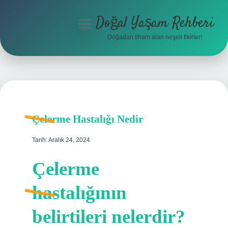
Doğal Yaşam Rehberi
menüyü
aç
Doğadan ilham alan neşeli fikirler!
Anasayfa
Gizlilik Politikası
Yasal Uyarı
Çelerme Hastalığı Nedir
Hakkımızda
Tarih: Aralık 24, 2024
Çelerme
hastalığının
belirtileri nelerdir?