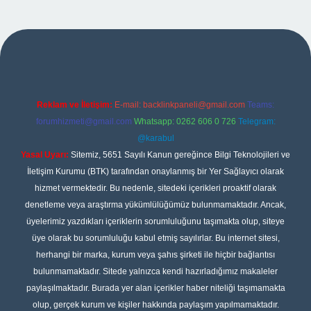
exper
Reklam ve İletişim:
E-mail:
backlinkpaneli@gmail.com
Teams:
forumhizmeti@gmail.com
Whatsapp: 0262 606 0 726
Telegram:
@karabul
Yasal Uyarı:
Sitemiz, 5651 Sayılı Kanun gereğince Bilgi Teknolojileri ve
İletişim Kurumu (BTK) tarafından onaylanmış bir Yer Sağlayıcı olarak
hizmet vermektedir. Bu nedenle, sitedeki içerikleri proaktif olarak
denetleme veya araştırma yükümlülüğümüz bulunmamaktadır. Ancak,
üyelerimiz yazdıkları içeriklerin sorumluluğunu taşımakta olup, siteye
üye olarak bu sorumluluğu kabul etmiş sayılırlar. Bu internet sitesi,
herhangi bir marka, kurum veya şahıs şirketi ile hiçbir bağlantısı
bulunmamaktadır. Sitede yalnızca kendi hazırladığımız makaleler
paylaşılmaktadır. Burada yer alan içerikler haber niteliği taşımamakta
olup, gerçek kurum ve kişiler hakkında paylaşım yapılmamaktadır.