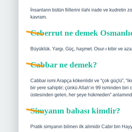
İnsanların bütün fiillerini ilahi irade ve kudretin z
kavram.
Ceberrut ne demek Osmanlı
Büyüklük. Yargı. Güç, haşmet. Osur-ı kibir ve az
Cabbar ne demek?
Cabbar ismi Arapça kökenlidir ve “çok güçlü”, “ik
bir yere sahiptir; çünkü Allah’ın 99 isminden biri
üstesinden gelen, her şeye hükmeden” anlamında k
Simyanın babası kimdir?
Pratik simyanın bilinen ilk alimidir Cabir bin Hay