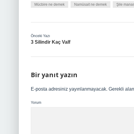
Mücbire ne demek
Namüsait ne demek
Şile manas
Önceki Yazı
3 Silindir Kaç Valf
Bir yanıt yazın
E-posta adresiniz yayınlanmayacak.
Gerekli ala
Yorum