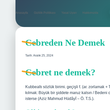
Anasayfa
Gizlilik Politikası
Yasal Uyarı
Hakkımızda
Cebreden Ne Demek
Tarih: Aralık 25, 2024
Cebret ne demek?
Kubbealtı sözlük birimi. geçişli f. (ar. zorlamak
kılmak: Büyük bir şiddete maruz kalsın / Bedeni
isterse (Aziz Mahmud Hüdâyî – Ö. T.S.).