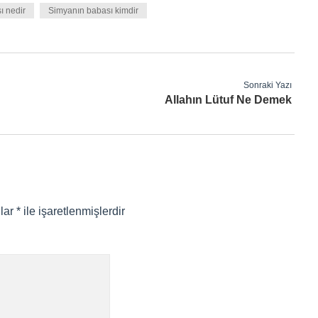
ı nedir
Simyanın babası kimdir
Sonraki Yazı
Allahın Lütuf Ne Demek
nlar
*
ile işaretlenmişlerdir