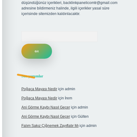
düşündüğünüz içerikleri,
backlinkpanelicomtr@gmail.com
adresine bildirmeniz halinde, ilgili içerikler yasal süre
içerisinde sitemizden kaldırılacaktır.
Arama
Son yorumlar
Poğaça Mayası Nedir
için
admin
Poğaça Mayası Nedir
için
İrem
Ani Görme Kaybı Nasıl Geçer
için
admin
Ani Görme Kaybı Nasıl Geçer
için
Gülten
Falım Sakız Çiğnemek Zayıflatır Mı
için
admin