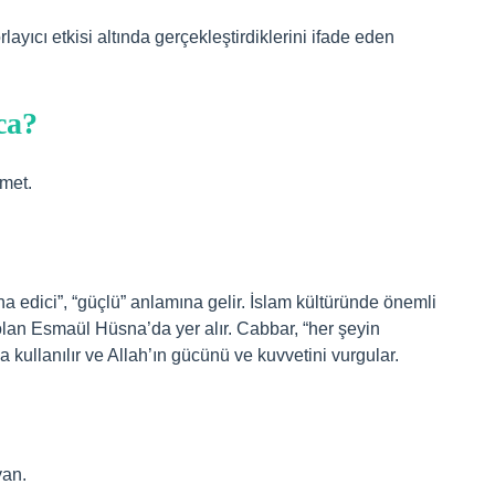
orlayıcı etkisi altında gerçekleştirdiklerini ifade eden
ca?
amet.
na edici”, “güçlü” anlamına gelir. İslam kültüründe önemli
 olan Esmaül Hüsna’da yer alır. Cabbar, “her şeyin
ullanılır ve Allah’ın gücünü ve kuvvetini vurgular.
yan.