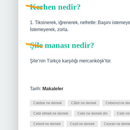
Kerhen nedir?
1. Tiksinerek, iğrenerek, nefretle: Başını istemeyer
İstemeyerek, zorla.
Şile manası nedir?
Şile’nin Türkçe karşılığı mercanköşk’tür.
Tarih:
Makaleler
Cabbar ne demek
Câbir ne demek
Ceberrut ne d
Cebr etmek ne demek
Cebr ne demek din
Cebr ne
Cebret ne demek
Ceyit ne demek
Ceyran ne demek