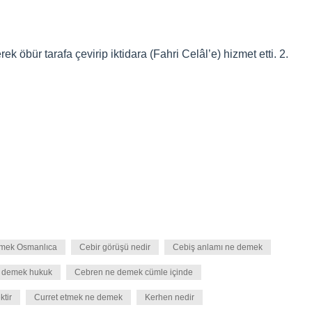
ek öbür tarafa çevirip iktidara (Fahri Celâl’e) hizmet etti. 2.
emek Osmanlıca
Cebir görüşü nedir
Cebiş anlamı ne demek
 demek hukuk
Cebren ne demek cümle içinde
tir
Curret etmek ne demek
Kerhen nedir