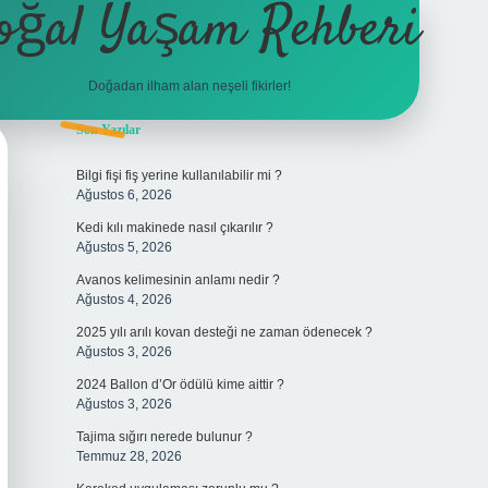
oğal Yaşam Rehberi
Doğadan ilham alan neşeli fikirler!
Sidebar
Son Yazılar
betexper
Bilgi fişi fiş yerine kullanılabilir mi ?
Ağustos 6, 2026
Kedi kılı makinede nasıl çıkarılır ?
Ağustos 5, 2026
Avanos kelimesinin anlamı nedir ?
Ağustos 4, 2026
2025 yılı arılı kovan desteği ne zaman ödenecek ?
Ağustos 3, 2026
2024 Ballon d’Or ödülü kime aittir ?
Ağustos 3, 2026
Tajima sığırı nerede bulunur ?
Temmuz 28, 2026