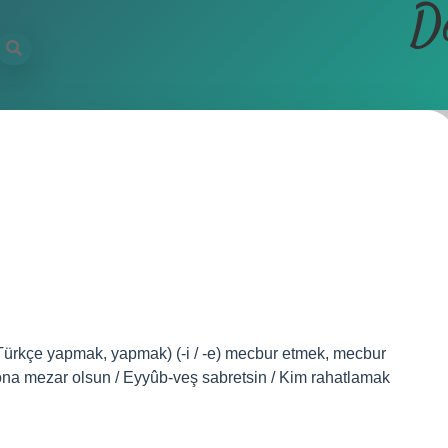
D
 + Türkçe yapmak, yapmak) (-i / -e) mecbur etmek, mecbur
 ona mezar olsun / Eyyûb-veş sabretsin / Kim rahatlamak