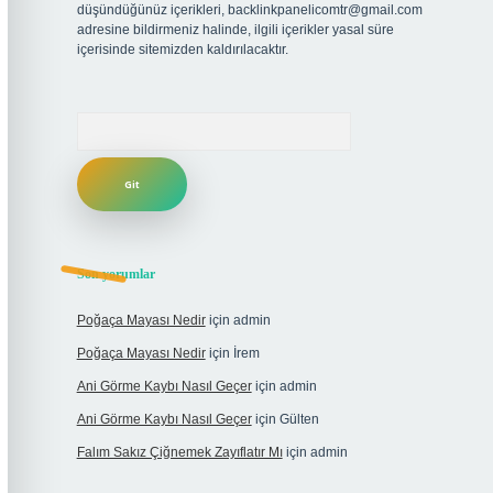
düşündüğünüz içerikleri,
backlinkpanelicomtr@gmail.com
adresine bildirmeniz halinde, ilgili içerikler yasal süre
içerisinde sitemizden kaldırılacaktır.
Arama
Son yorumlar
Poğaça Mayası Nedir
için
admin
Poğaça Mayası Nedir
için
İrem
Ani Görme Kaybı Nasıl Geçer
için
admin
Ani Görme Kaybı Nasıl Geçer
için
Gülten
Falım Sakız Çiğnemek Zayıflatır Mı
için
admin