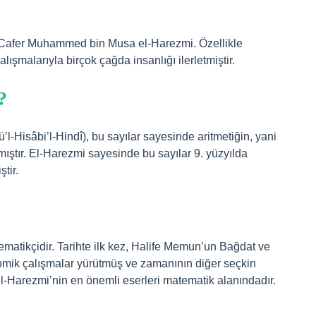
Cafer Muhammed bin Musa el-Harezmi. Özellikle
ışmalarıyla birçok çağda insanlığı ilerletmiştir.
?
l-Hisâbi’l-Hindî), bu sayılar sayesinde aritmetiğin, yani
mıştır. El-Harezmi sayesinde bu sayılar 9. yüzyılda
tir.
matikçidir. Tarihte ilk kez, Halife Memun’un Bağdat ve
mik çalışmalar yürütmüş ve zamanının diğer seçkin
El-Harezmi’nin en önemli eserleri matematik alanındadır.