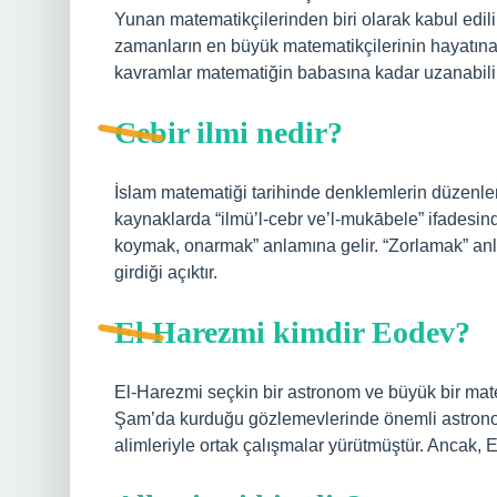
Yunan matematikçilerinden biri olarak kabul edili
zamanların en büyük matematikçilerinin hayatına k
kavramlar matematiğin babasına kadar uzanabilir
Cebir ilmi nedir?
İslam matematiği tarihinde denklemlerin düzenlenm
kaynaklarda “ilmü’l-cebr ve’l-mukābele” ifadesinde
koymak, onarmak” anlamına gelir. “Zorlamak” anla
girdiği açıktır.
El Harezmi kimdir Eodev?
El-Harezmi seçkin bir astronom ve büyük bir mate
Şam’da kurduğu gözlemevlerinde önemli astrono
alimleriyle ortak çalışmalar yürütmüştür. Ancak, 