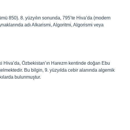
ümü 850). 8. yüzyılın sonunda, 795’te Hiva’da (modern
naklarında adı Alkarismi, Algoritmi, Algorismi veya
ki Hiva’da, Özbekistan’ın Harezm kentinde doğan Ebu
ektedir. Bu bilgin, 9. yüzyılda cebir alanında algemik
kılarda bulunmuştur.