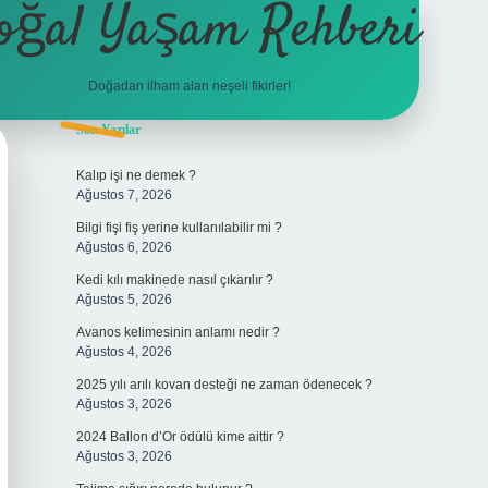
oğal Yaşam Rehberi
Doğadan ilham alan neşeli fikirler!
Sidebar
Son Yazılar
betexper
Kalıp işi ne demek ?
Ağustos 7, 2026
Bilgi fişi fiş yerine kullanılabilir mi ?
Ağustos 6, 2026
Kedi kılı makinede nasıl çıkarılır ?
Ağustos 5, 2026
Avanos kelimesinin anlamı nedir ?
Ağustos 4, 2026
2025 yılı arılı kovan desteği ne zaman ödenecek ?
Ağustos 3, 2026
2024 Ballon d’Or ödülü kime aittir ?
Ağustos 3, 2026