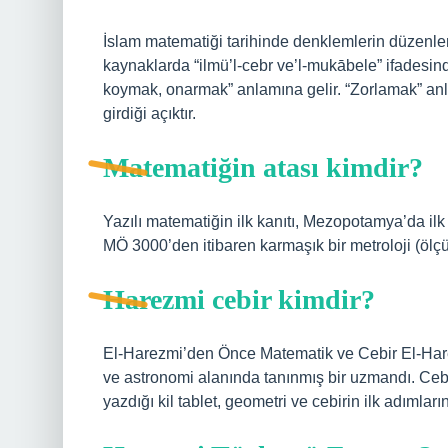
İslam matematiği tarihinde denklemlerin düzenlenm
kaynaklarda “ilmü’l-cebr ve’l-mukābele” ifadesinde
koymak, onarmak” anlamına gelir. “Zorlamak” anla
girdiği açıktır.
Matematiğin atası kimdir?
Yazılı matematiğin ilk kanıtı, Mezopotamya’da il
MÖ 3000’den itibaren karmaşık bir metroloji (ölçüm 
Harezmi cebir kimdir?
El-Harezmi’den Önce Matematik ve Cebir El-Har
ve astronomi alanında tanınmış bir uzmandı. Cebir
yazdığı kil tablet, geometri ve cebirin ilk adımlar