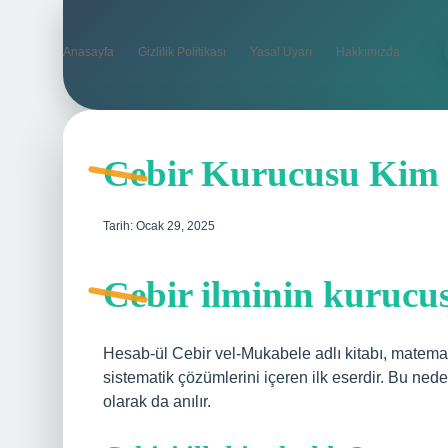
Anasayfa
Gizlilik Politikası
Yasal Uyarı
Hakkımızda
Cebir Kurucusu Kim
Tarih: Ocak 29, 2025
Cebir ilminin kurucu
Hesab-ül Cebir vel-Mukabele adlı kitabı, matemat
sistematik çözümlerini içeren ilk eserdir. Bu nede
olarak da anılır.