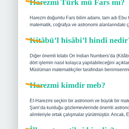
Harezmi Türk mü Fars mı?
Harezm doğumlu Fars bilim adamı, tam adı Ebu 
matematik, coğrafya ve astronomi alanlarındaki çal
Kitâbü’l hisâbi’l hindî nedir
Diğer önemli kitabı On Indian Numbers’da (Kitâbü’
dört işlemin nasıl kolayca yapılabileceğini açıkla
Müslüman matematikçiler tarafından benimsenmiş
Harezmi kimdir meb?
El-Harezmi seçkin bir astronom ve büyük bir mate
Şam’da kurduğu gözlemevlerinde önemli astrono
alimleriyle ortak çalışmalar yürütmüştür. Ancak, 