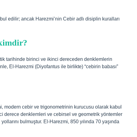
ul edilir; ancak Harezmi’nin Cebir adlı disiplin kuralları
 kimdir?
ik tarihinde birinci ve ikinci dereceden denklemlerin
nle, El-Harezmi (Diyofantus ile birlikte) “cebirin babası”
zmi, modern cebir ve trigonometrinin kurucusu olarak kabul
kinci derece denklemleri ve cebirsel ve geometrik yöntemler
 yollarını bulmuştur. El-Harezmi, 850 yılında 70 yaşında