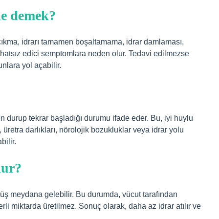
ne demek?
a çıkma, idrarı tamamen boşaltamama, idrar damlaması,
ahatsız edici semptomlara neden olur. Tedavi edilmezse
nlara yol açabilir.
ken durup tekrar başladığı durumu ifade eder. Bu, iyi huylu
 üretra darlıkları, nörolojik bozukluklar veya idrar yolu
ilir.
lur?
üşüş meydana gelebilir. Bu durumda, vücut tarafından
rli miktarda üretilmez. Sonuç olarak, daha az idrar atılır ve