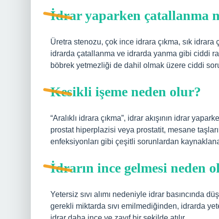
İdrar yaparken çatallanma 
Üretra stenozu, çok ince idrara çıkma, sık idrar
idrarda çatallanma ve idrarda yanma gibi ciddi r
böbrek yetmezliği de dahil olmak üzere ciddi soru
Kesikli işeme neden olur?
“Aralıklı idrara çıkma”, idrar akışının idrar yapar
prostat hiperplazisi veya prostatit, mesane taşları,
enfeksiyonları gibi çeşitli sorunlardan kaynaklanab
İdrarın ince gelmesi neden o
Yetersiz sıvı alımı nedeniyle idrar basıncında d
gerekli miktarda sıvı emilmediğinden, idrarda yete
idrar daha ince ve zayıf bir şekilde atılır.