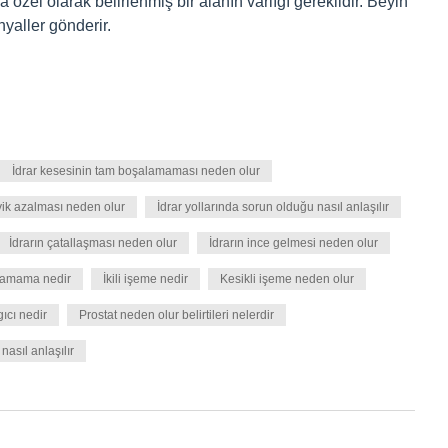
özel olarak belirlenmiş bir alanın varlığı gereklidir. Beyin
nyaller gönderir.
İdrar kesesinin tam boşalamaması neden olur
yik azalması neden olur
İdrar yollarında sorun olduğu nasıl anlaşılır
İdrarın çatallaşması neden olur
İdrarın ince gelmesi neden olur
ltamama nedir
İkili işeme nedir
Kesikli işeme neden olur
ıcı nedir
Prostat neden olur belirtileri nelerdir
 nasıl anlaşılır