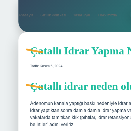
Anasayfa
Gizlilik Politikası
Yasal Uyarı
Hakkımızda
Çatallı Idrar Yapma
Tarih: Kasım 5, 2024
Çatallı idrar neden o
Adenomun kanala yaptığı baskı nedeniyle idrar ak
idrar yaptıktan sonra damla damla idrar yapma ve ar
vakalarda tam tıkanıklık (pıhtılar, idrar retansiyon
belirtiler” adını veririz.