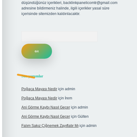
düşündüğünüz içerikleri,
backlinkpanelicomtr@gmail.com
adresine bildirmeniz halinde, ilgili içerikler yasal süre
içerisinde sitemizden kaldırılacaktır.
Arama
Son yorumlar
Poğaça Mayası Nedir
için
admin
Poğaça Mayası Nedir
için
İrem
Ani Görme Kaybı Nasıl Geçer
için
admin
Ani Görme Kaybı Nasıl Geçer
için
Gülten
Falım Sakız Çiğnemek Zayıflatır Mı
için
admin