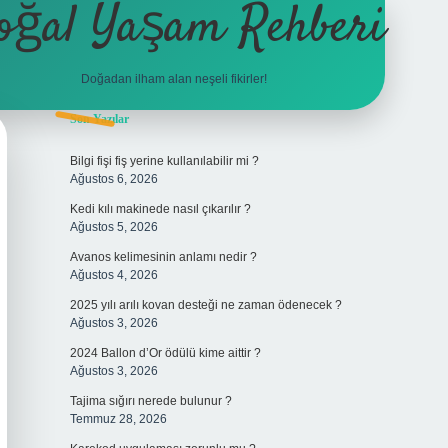
oğal Yaşam Rehberi
Doğadan ilham alan neşeli fikirler!
Sidebar
Son Yazılar
betexper
Bilgi fişi fiş yerine kullanılabilir mi ?
Ağustos 6, 2026
Kedi kılı makinede nasıl çıkarılır ?
Ağustos 5, 2026
Avanos kelimesinin anlamı nedir ?
Ağustos 4, 2026
2025 yılı arılı kovan desteği ne zaman ödenecek ?
Ağustos 3, 2026
2024 Ballon d’Or ödülü kime aittir ?
Ağustos 3, 2026
Tajima sığırı nerede bulunur ?
Temmuz 28, 2026