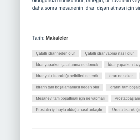
olduğunda mümkündür; örneğin, bir tuvaletin veya 
daha sonra mesanenin idrarı dışarı atması için si
Tarih:
Makaleler
Çatallı idrar neden olur
Çatallı idrar yapma nasıl olur
İdrar yaparken çatallanma ne demek
İdrar yaparken taz
İdrar yolu tıkanıklığı belirtileri nelerdir
İdrarı ne soker
İdrarın tam boşalamaması neden olur
İdrarını tam boşa
Mesaneyi tam boşaltmak için ne yapmalı
Prostat başlang
Prostatın iyi huylu olduğu nasıl anlaşılır
Üretra tıkanıklığı