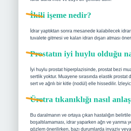
İkili işeme nedir?
İdrar yaptıktan sonra mesanede kalabilecek idrar 
tuvalete gitmesi ve kalan idrarı dışarı atması öneri
Prostatın iyi huylu olduğu na
İyi huylu prostat hiperplazisinde, prostat bezi mu
sertlik yoktur. Muayene sırasında elastik prosta
sert ve ağrılı bir kitle (nodül) elle hissedilir. İzley
Üretra tıkanıklığı nasıl anlaş
Bu daralmanın ve ortaya çıkan hastalığın belirti
boşaltılamaması, idrar yaparken ağrı ve yanma yer
gözlem önerilirken, bazı durumlarda invaziv veya n