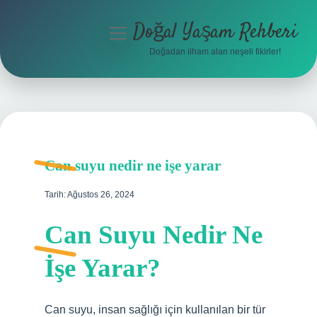
Doğal Yaşam Rehberi
menüyü
aç
Doğadan ilham alan neşeli fikirler!
Anasayfa
Gizlilik Politikası
Yasal Uyarı
Can suyu nedir ne işe yarar
Hakkımızda
Tarih: Ağustos 26, 2024
Can Suyu Nedir Ne
İşe Yarar?
Can suyu, insan sağlığı için kullanılan bir tür