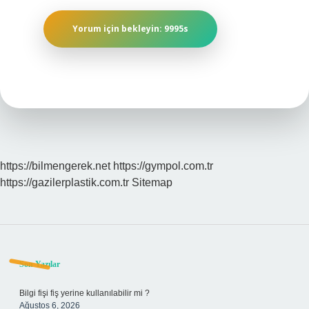
https://bilmengerek.net
https://gympol.com.tr
https://gazilerplastik.com.tr
Sitemap
Sidebar
Son Yazılar
Bilgi fişi fiş yerine kullanılabilir mi ?
Ağustos 6, 2026