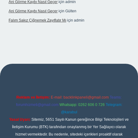
Ani Görme Kaybı Nasıl Geçer
için
admin
Ani Görme Kaybı Nasıl Geçer
için
Gülten
Falım Sakız Çiğnemek Zayıflatır Mı
için
admin
etexper
Reklam ve İletişim:
E-mail:
backlinkpaneli@gmail.com
Teams:
forumhizmeti@gmail.com
Whatsapp: 0262 606 0 726
Telegram:
@karabul
Yasal Uyarı:
Sitemiz, 5651 Sayılı Kanun gereğince Bilgi Teknolojileri ve
İletişim Kurumu (BTK) tarafından onaylanmış bir Yer Sağlayıcı olarak
hizmet vermektedir. Bu nedenle, sitedeki içerikleri proaktif olarak