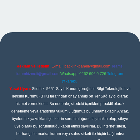
texper
Reklam ve İletişim:
E-mail:
backlinkpaneli@gmail.com
Teams:
forumhizmeti@gmail.com
Whatsapp: 0262 606 0 726
Telegram:
@karabul
Yasal Uyarı:
Sitemiz, 5651 Sayılı Kanun gereğince Bilgi Teknolojileri ve
İletişim Kurumu (BTK) tarafından onaylanmış bir Yer Sağlayıcı olarak
hizmet vermektedir. Bu nedenle, sitedeki içerikleri proaktif olarak
denetleme veya araştırma yükümlülüğümüz bulunmamaktadır. Ancak,
üyelerimiz yazdıkları içeriklerin sorumluluğunu taşımakta olup, siteye
üye olarak bu sorumluluğu kabul etmiş sayılırlar. Bu internet sitesi,
herhangi bir marka, kurum veya şahıs şirketi ile hiçbir bağlantısı