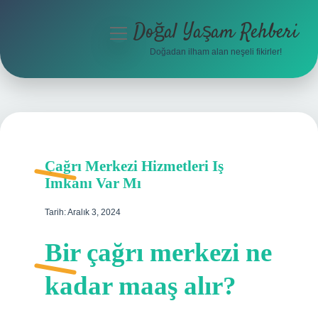
Doğal Yaşam Rehberi
menüyü
aç
Doğadan ilham alan neşeli fikirler!
Anasayfa
Gizlilik Politikası
Yasal Uyarı
Çağrı Merkezi Hizmetleri Iş
Hakkımızda
Imkanı Var Mı
Tarih: Aralık 3, 2024
Bir çağrı merkezi ne
kadar maaş alır?