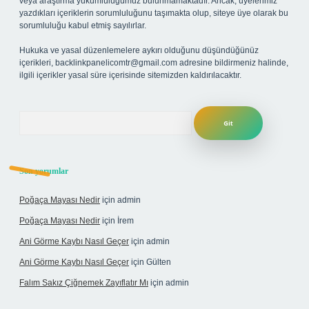
veya araştırma yükümlülüğümüz bulunmamaktadır. Ancak, üyelerimiz
yazdıkları içeriklerin sorumluluğunu taşımakta olup, siteye üye olarak bu
sorumluluğu kabul etmiş sayılırlar.
Hukuka ve yasal düzenlemelere aykırı olduğunu düşündüğünüz
içerikleri,
backlinkpanelicomtr@gmail.com
adresine bildirmeniz halinde,
ilgili içerikler yasal süre içerisinde sitemizden kaldırılacaktır.
Arama
Son yorumlar
Poğaça Mayası Nedir
için
admin
Poğaça Mayası Nedir
için
İrem
Ani Görme Kaybı Nasıl Geçer
için
admin
Ani Görme Kaybı Nasıl Geçer
için
Gülten
Falım Sakız Çiğnemek Zayıflatır Mı
için
admin